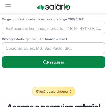
Cargo, profissão, setor da emresa ou código CBO/CNAE
Cidade/estado
(opcional)
. Em branco = Brasil
Pesquisar
🔒
Você quase chegou lá