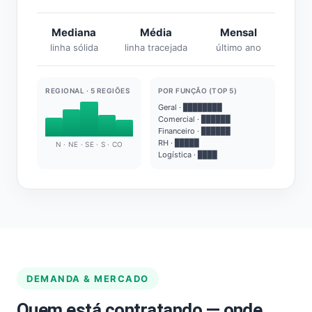
Mediana
Média
Mensal
linha sólida
linha tracejada
último ano
REGIONAL · 5 REGIÕES
POR FUNÇÃO (TOP 5)
Geral · ████████
Comercial · ██████
Financeiro · ██████
RH · █████
N · NE · SE · S · CO
Logística · ████
DEMANDA & MERCADO
Quem está contratando — onde,