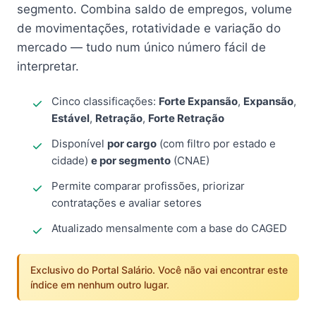
segmento. Combina saldo de empregos, volume
de movimentações, rotatividade e variação do
mercado — tudo num único número fácil de
interpretar.
Cinco classificações:
Forte Expansão
,
Expansão
,
Estável
,
Retração
,
Forte Retração
Disponível
por cargo
(com filtro por estado e
cidade)
e por segmento
(CNAE)
Permite comparar profissões, priorizar
contratações e avaliar setores
Atualizado mensalmente com a base do CAGED
Exclusivo do Portal Salário. Você não vai encontrar este
índice em nenhum outro lugar.