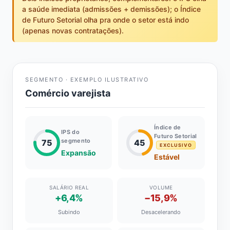
a saúde imediata (admissões + demissões); o Índice
de Futuro Setorial olha pra onde o setor está indo
(apenas novas contratações).
SEGMENTO · EXEMPLO ILUSTRATIVO
Comércio varejista
Índice de
IPS do
Futuro Setorial
segmento
75
45
EXCLUSIVO
Expansão
Estável
SALÁRIO REAL
VOLUME
+6,4%
−15,9%
Subindo
Desacelerando