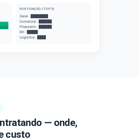
POR FUNÇÃO (TOP 5)
Geral · ████████
Comercial · ██████
Financeiro · ██████
RH · █████
Logística · ████
ntratando — onde,
e custo