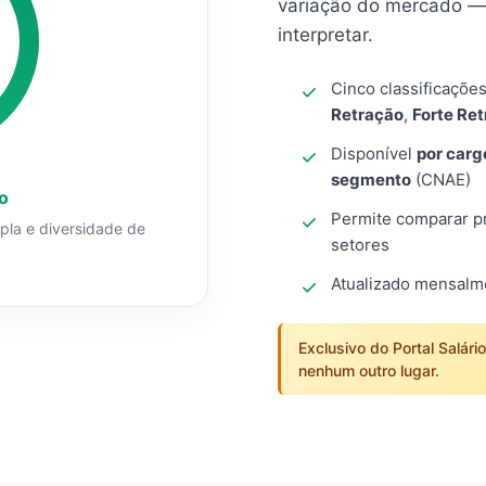
variação do mercado — 
interpretar.
Cinco classificaçõe
Retração
,
Forte Re
Disponível
por carg
segmento
(CNAE)
o
Permite comparar pro
mpla e diversidade de
setores
Atualizado mensal
Exclusivo do Portal Salári
nenhum outro lugar.