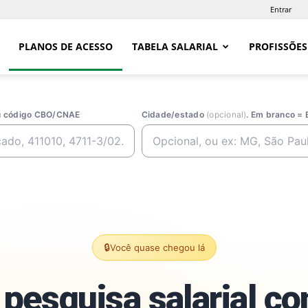
Entrar
PLANOS DE ACESSO
TABELA SALARIAL
PROFISSÕES
ou código CBO/CNAE
Cidade/estado
(opcional)
. Em branco = 
🔒
Você quase chegou lá
pesquisa salarial c