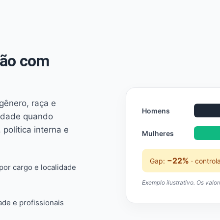
não com
 gênero, raça e
Homens
ridade quando
 política interna e
Mulheres
−22%
Gap:
· control
or cargo e localidade
Exemplo ilustrativo. Os valo
ade e profissionais