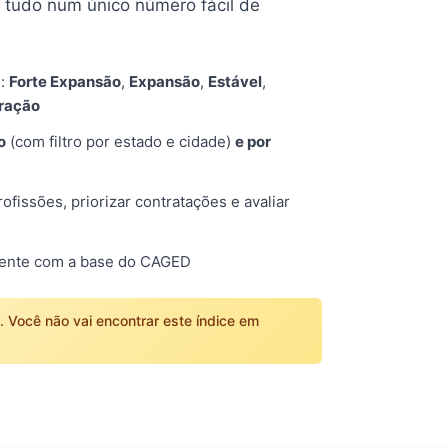
tudo num único número fácil de
s:
Forte Expansão
,
Expansão
,
Estável
,
tração
o
(com filtro por estado e cidade)
e por
fissões, priorizar contratações e avaliar
mente com a base do CAGED
o. Você não vai encontrar este índice em