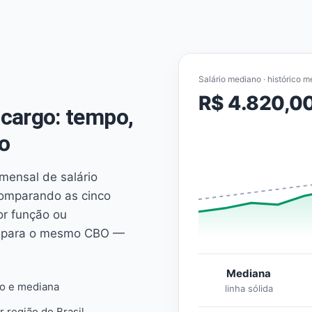
Salário mediano · histórico m
R$ 4.820,0
cargo: tempo,
o
mensal de salário
comparando as cinco
or função ou
es para o mesmo CBO —
Mediana
io e mediana
linha sólida
r região do Brasil