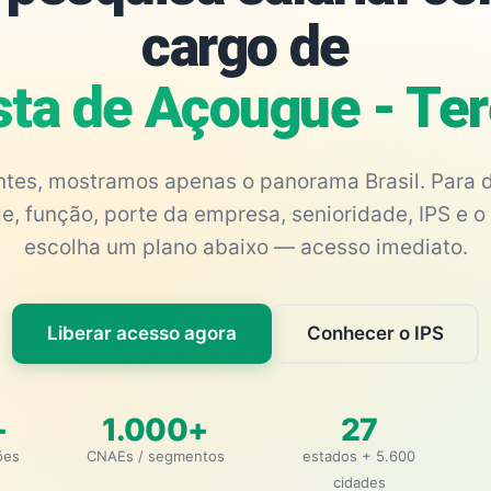
cargo de
sta de Açougue - Ter
antes, mostramos apenas o panorama Brasil. Para d
e, função, porte da empresa, senioridade, IPS e o 
escolha um plano abaixo — acesso imediato.
Liberar acesso agora
Conhecer o IPS
+
1.000+
27
ões
CNAEs / segmentos
estados + 5.600
cidades