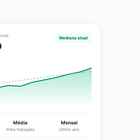
ensal
Mediana atual
0
Média
Mensal
linha tracejada
último ano