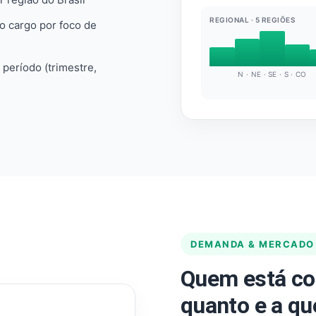
REGIONAL · 5 REGIÕES
do cargo por foco de
e período (trimestre,
N · NE · SE · S · CO
DEMANDA & MERCADO
Quem está co
quanto e a qu