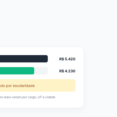
R$ 5.420
R$ 4.230
ado por escolaridade
res reais variam por cargo, UF e cidade.