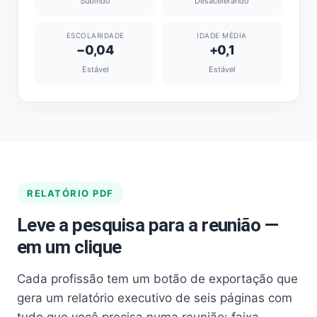
Subindo
Desacelerando
ESCOLARIDADE
IDADE MÉDIA
−0,04
+0,1
Estável
Estável
RELATÓRIO PDF
Leve a pesquisa para a reunião —
em um clique
Cada profissão tem um botão de exportação que
gera um relatório executivo de seis páginas com