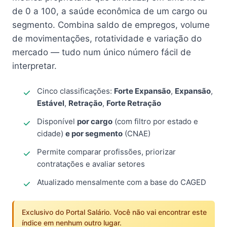
de 0 a 100, a saúde econômica de um cargo ou
segmento. Combina saldo de empregos, volume
de movimentações, rotatividade e variação do
mercado — tudo num único número fácil de
interpretar.
Cinco classificações:
Forte Expansão
,
Expansão
,
Estável
,
Retração
,
Forte Retração
Disponível
por cargo
(com filtro por estado e
cidade)
e por segmento
(CNAE)
Permite comparar profissões, priorizar
contratações e avaliar setores
Atualizado mensalmente com a base do CAGED
Exclusivo do Portal Salário. Você não vai encontrar este
índice em nenhum outro lugar.