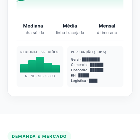
Mediana
Média
Mensal
linha sólida
linha tracejada
último ano
REGIONAL · 5 REGIÕES
POR FUNÇÃO (TOP 5)
Geral · ████████
Comercial · ██████
Financeiro · ██████
RH · █████
N · NE · SE · S · CO
Logística · ████
DEMANDA & MERCADO