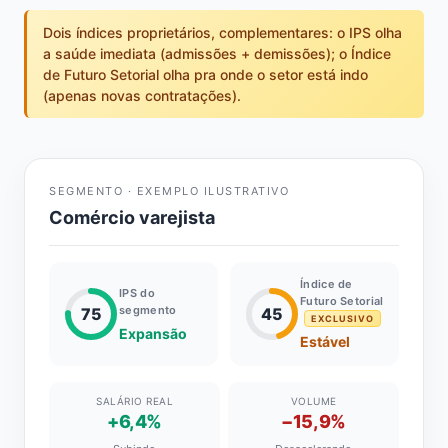
Dois índices proprietários, complementares: o IPS olha
a saúde imediata (admissões + demissões); o Índice
de Futuro Setorial olha pra onde o setor está indo
(apenas novas contratações).
SEGMENTO · EXEMPLO ILUSTRATIVO
Comércio varejista
Índice de
IPS do
Futuro Setorial
segmento
75
45
EXCLUSIVO
Expansão
Estável
SALÁRIO REAL
VOLUME
+6,4%
−15,9%