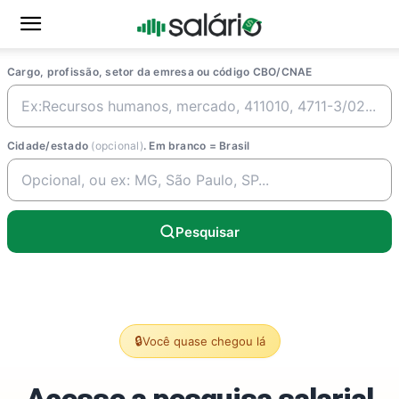
Cargo, profissão, setor da emresa ou código CBO/CNAE
Cidade/estado
(opcional)
. Em branco = Brasil
Pesquisar
🔒
Você quase chegou lá