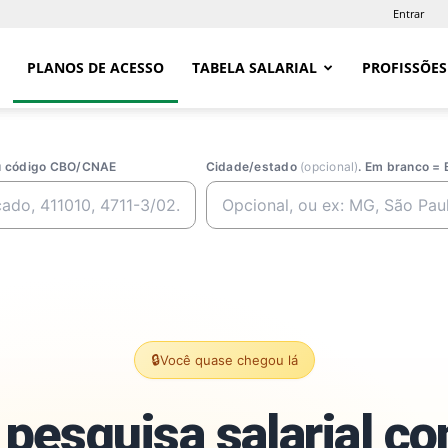
Entrar
PLANOS DE ACESSO
TABELA SALARIAL
PROFISSÕES
ou código CBO/CNAE
Cidade/estado
(opcional)
. Em branco = 
🔒
Você quase chegou lá
pesquisa salarial c