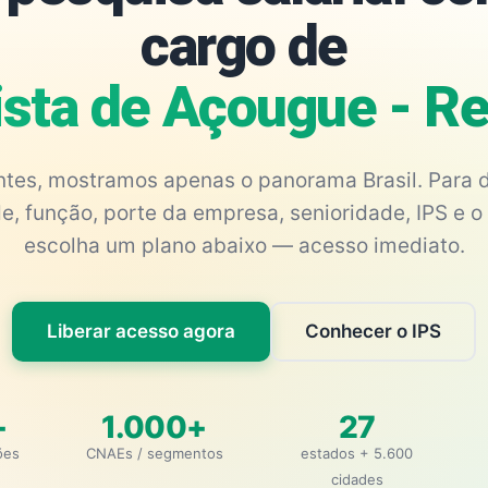
cargo de
ista de Açougue - Re
antes, mostramos apenas o panorama Brasil. Para d
e, função, porte da empresa, senioridade, IPS e o 
escolha um plano abaixo — acesso imediato.
Liberar acesso agora
Conhecer o IPS
+
1.000+
27
ões
CNAEs / segmentos
estados + 5.600
cidades