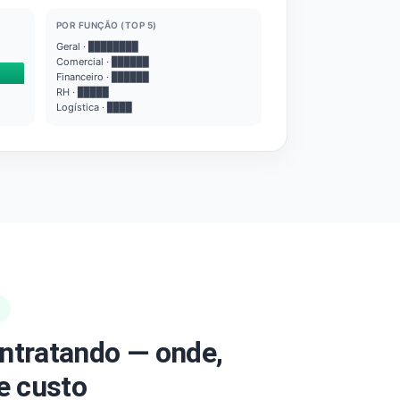
POR FUNÇÃO (TOP 5)
Geral · ████████
Comercial · ██████
Financeiro · ██████
RH · █████
Logística · ████
ntratando — onde,
e custo