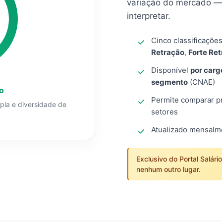
variação do mercado — 
interpretar.
Cinco classificaçõe
Retração
,
Forte Re
Disponível
por carg
segmento
(CNAE)
o
Permite comparar pro
mpla e diversidade de
setores
Atualizado mensal
Exclusivo do Portal Salári
nenhum outro lugar.