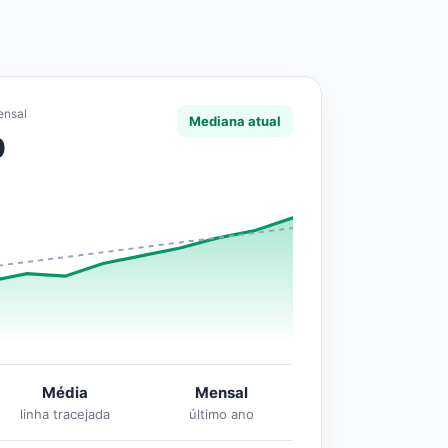
ensal
Mediana atual
0
Média
Mensal
linha tracejada
último ano