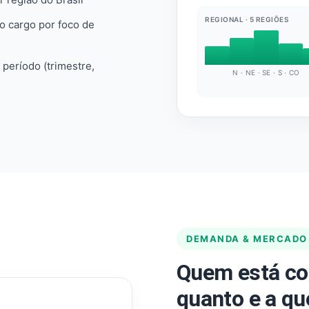
REGIONAL · 5 REGIÕES
do cargo por foco de
e período (trimestre,
N · NE · SE · S · CO
DEMANDA & MERCADO
Quem está co
quanto e a qu