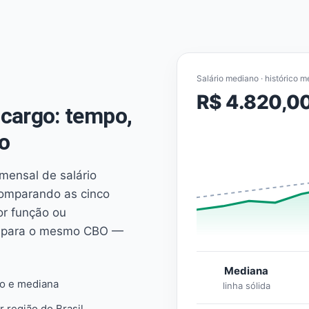
Salário mediano · histórico m
R$ 4.820,0
cargo: tempo,
o
mensal de salário
comparando as cinco
or função ou
es para o mesmo CBO —
Mediana
io e mediana
linha sólida
r região do Brasil