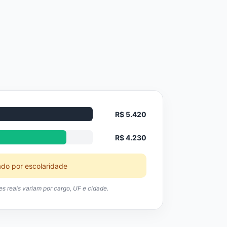
R$ 5.420
R$ 4.230
ado por escolaridade
res reais variam por cargo, UF e cidade.