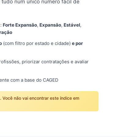
tudo num único número fácil de
s:
Forte Expansão
,
Expansão
,
Estável
,
tração
o
(com filtro por estado e cidade)
e por
fissões, priorizar contratações e avaliar
mente com a base do CAGED
o. Você não vai encontrar este índice em