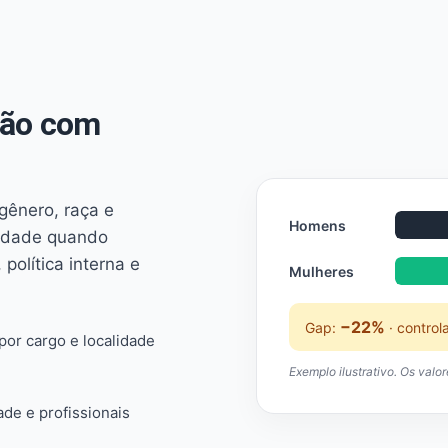
não com
 gênero, raça e
Homens
ridade quando
 política interna e
Mulheres
−22%
Gap:
· control
or cargo e localidade
Exemplo ilustrativo. Os valo
ade e profissionais