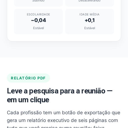
Subindo
Desacelerando
ESCOLARIDADE
IDADE MÉDIA
−0,04
+0,1
Estável
Estável
RELATÓRIO PDF
Leve a pesquisa para a reunião —
em um clique
Cada profissão tem um botão de exportação que
gera um relatório executivo de seis páginas com