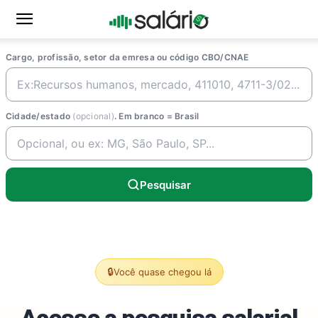
Cargo, profissão, setor da emresa ou código CBO/CNAE
Cidade/estado
(opcional)
. Em branco = Brasil
Pesquisar
🔒
Você quase chegou lá