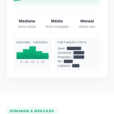
Mediana
Média
Mensal
linha sólida
linha tracejada
último ano
REGIONAL · 5 REGIÕES
POR FUNÇÃO (TOP 5)
Geral · ████████
Comercial · ██████
Financeiro · ██████
RH · █████
N · NE · SE · S · CO
Logística · ████
DEMANDA & MERCADO