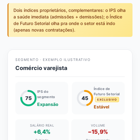
Dois índices proprietários, complementares: o IPS olha
a saúde imediata (admissões + demissões); o Índice
de Futuro Setorial olha pra onde o setor está indo
(apenas novas contratações).
SEGMENTO · EXEMPLO ILUSTRATIVO
Comércio varejista
Índice de
IPS do
Futuro Setorial
segmento
75
45
EXCLUSIVO
Expansão
Estável
SALÁRIO REAL
VOLUME
+6,4%
−15,9%