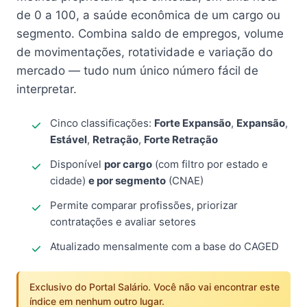
de 0 a 100, a saúde econômica de um cargo ou
segmento. Combina saldo de empregos, volume
de movimentações, rotatividade e variação do
mercado — tudo num único número fácil de
interpretar.
Cinco classificações:
Forte Expansão
,
Expansão
,
Estável
,
Retração
,
Forte Retração
Disponível
por cargo
(com filtro por estado e
cidade)
e por segmento
(CNAE)
Permite comparar profissões, priorizar
contratações e avaliar setores
Atualizado mensalmente com a base do CAGED
Exclusivo do Portal Salário. Você não vai encontrar este
índice em nenhum outro lugar.