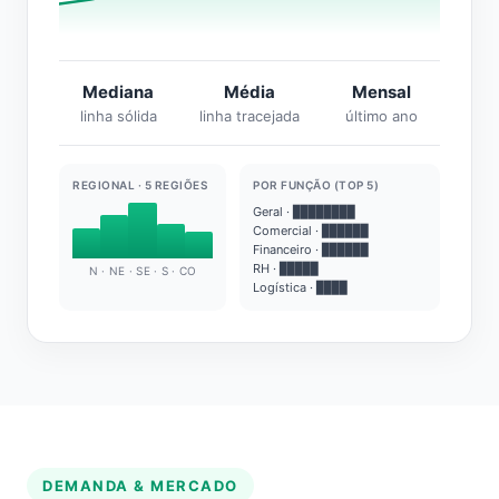
Mediana
Média
Mensal
linha sólida
linha tracejada
último ano
REGIONAL · 5 REGIÕES
POR FUNÇÃO (TOP 5)
Geral · ████████
Comercial · ██████
Financeiro · ██████
RH · █████
N · NE · SE · S · CO
Logística · ████
DEMANDA & MERCADO