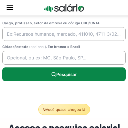
Cargo, profissão, setor da emresa ou código CBO/CNAE
Cidade/estado
(opcional)
. Em branco = Brasil
Pesquisar
🔒
Você quase chegou lá