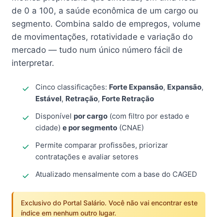
de 0 a 100, a saúde econômica de um cargo ou
segmento. Combina saldo de empregos, volume
de movimentações, rotatividade e variação do
mercado — tudo num único número fácil de
interpretar.
Cinco classificações:
Forte Expansão
,
Expansão
,
Estável
,
Retração
,
Forte Retração
Disponível
por cargo
(com filtro por estado e
cidade)
e por segmento
(CNAE)
Permite comparar profissões, priorizar
contratações e avaliar setores
Atualizado mensalmente com a base do CAGED
Exclusivo do Portal Salário. Você não vai encontrar este
índice em nenhum outro lugar.