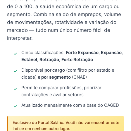
de 0 a 100, a saúde econômica de um cargo ou
segmento. Combina saldo de empregos, volume
de movimentações, rotatividade e variação do
mercado — tudo num único número fácil de
interpretar.
Cinco classificações:
Forte Expansão
,
Expansão
,
Estável
,
Retração
,
Forte Retração
Disponível
por cargo
(com filtro por estado e
cidade)
e por segmento
(CNAE)
Permite comparar profissões, priorizar
contratações e avaliar setores
Atualizado mensalmente com a base do CAGED
Exclusivo do Portal Salário. Você não vai encontrar este
índice em nenhum outro lugar.