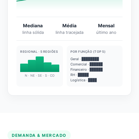
Mediana
Média
Mensal
linha sólida
linha tracejada
último ano
REGIONAL · 5 REGIÕES
POR FUNÇÃO (TOP 5)
Geral · ████████
Comercial · ██████
Financeiro · ██████
RH · █████
N · NE · SE · S · CO
Logística · ████
DEMANDA & MERCADO