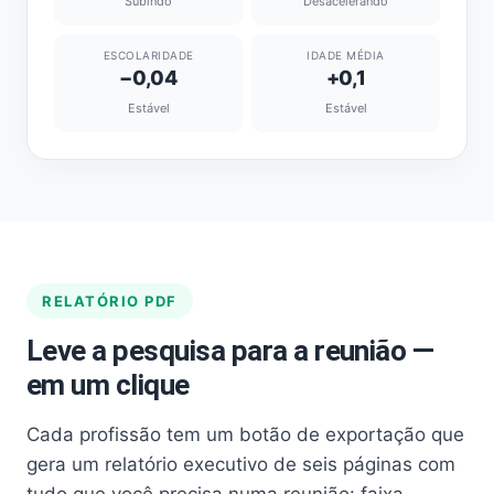
Subindo
Desacelerando
ESCOLARIDADE
IDADE MÉDIA
−0,04
+0,1
Estável
Estável
RELATÓRIO PDF
Leve a pesquisa para a reunião —
em um clique
Cada profissão tem um botão de exportação que
gera um relatório executivo de seis páginas com