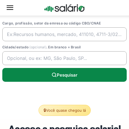
Cargo, profissão, setor da emresa ou código CBO/CNAE
Cidade/estado
(opcional)
. Em branco = Brasil
Pesquisar
🔒
Você quase chegou lá