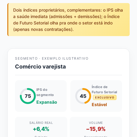
Dois índices proprietários, complementares: o IPS olha
a saúde imediata (admissões + demissões); o Índice
de Futuro Setorial olha pra onde o setor está indo
(apenas novas contratações).
SEGMENTO · EXEMPLO ILUSTRATIVO
Comércio varejista
Índice de
IPS do
Futuro Setorial
segmento
75
45
EXCLUSIVO
Expansão
Estável
SALÁRIO REAL
VOLUME
+6,4%
−15,9%