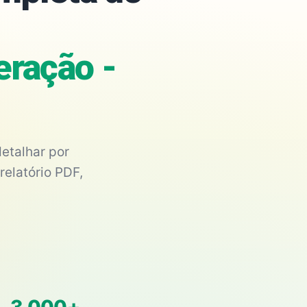
eração -
etalhar por
relatório PDF,