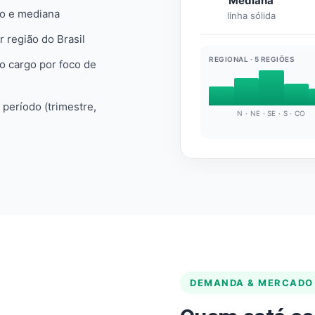
Mediana
io e mediana
linha sólida
r região do Brasil
REGIONAL · 5 REGIÕES
do cargo por foco de
e período (trimestre,
N · NE · SE · S · CO
DEMANDA & MERCADO