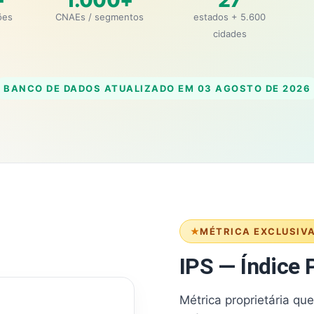
+
1.000+
27
ões
CNAEs / segmentos
estados + 5.600
cidades
BANCO DE DADOS ATUALIZADO EM
03 AGOSTO DE 2026
MÉTRICA EXCLUSIV
IPS — Índice P
Métrica proprietária qu