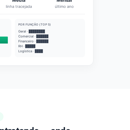
Média
Mensal
linha tracejada
último ano
POR FUNÇÃO (TOP 5)
Geral · ████████
Comercial · ██████
Financeiro · ██████
RH · █████
Logística · ████