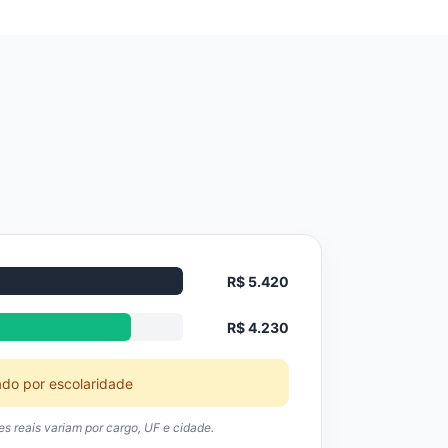
R$ 5.420
R$ 4.230
ado por escolaridade
res reais variam por cargo, UF e cidade.