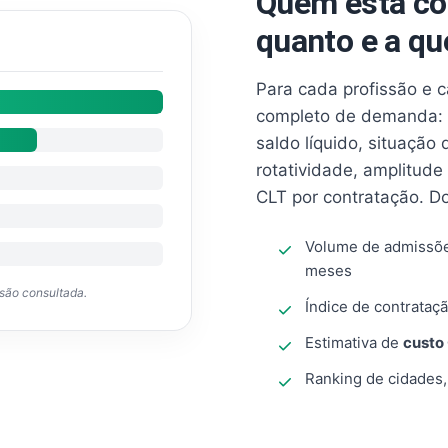
Quem está co
quanto e a qu
Para cada profissão e 
completo de demanda: 
saldo líquido, situação
rotatividade, amplitude
CLT por contratação. D
Volume de admissõ
meses
ssão consultada.
Índice de contrataçã
Estimativa de
custo
Ranking de cidades