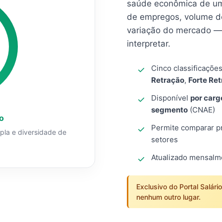
saúde econômica de um
de empregos, volume d
variação do mercado — 
interpretar.
Cinco classificaçõe
Retração
,
Forte Re
Disponível
por carg
segmento
(CNAE)
o
Permite comparar pro
mpla e diversidade de
setores
Atualizado mensal
Exclusivo do Portal Salári
nenhum outro lugar.