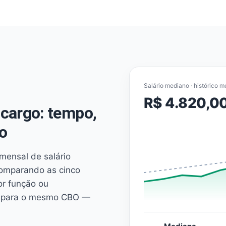
Salário mediano · histórico m
R$ 4.820,0
cargo: tempo,
o
mensal de salário
comparando as cinco
or função ou
es para o mesmo CBO —