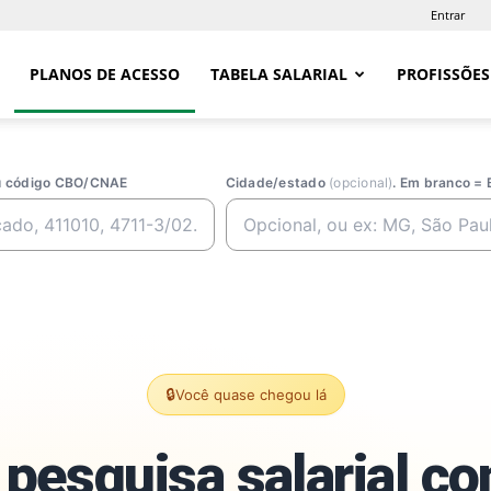
Entrar
PLANOS DE ACESSO
TABELA SALARIAL
PROFISSÕES
ou código CBO/CNAE
Cidade/estado
(opcional)
. Em branco = 
🔒
Você quase chegou lá
pesquisa salarial c