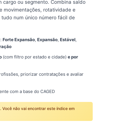
 cargo ou segmento. Combina saldo
e movimentações, rotatividade e
tudo num único número fácil de
s:
Forte Expansão
,
Expansão
,
Estável
,
tração
o
(com filtro por estado e cidade)
e por
fissões, priorizar contratações e avaliar
mente com a base do CAGED
o. Você não vai encontrar este índice em