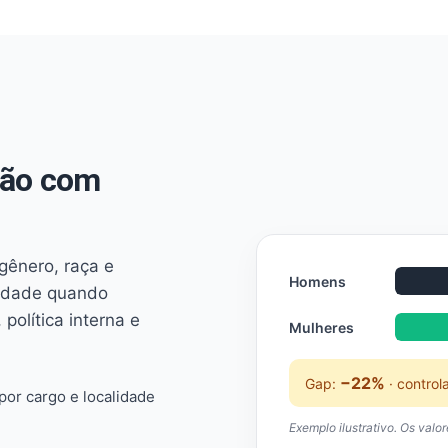
não com
 gênero, raça e
Homens
ridade quando
 política interna e
Mulheres
−22%
Gap:
· control
or cargo e localidade
Exemplo ilustrativo. Os valo