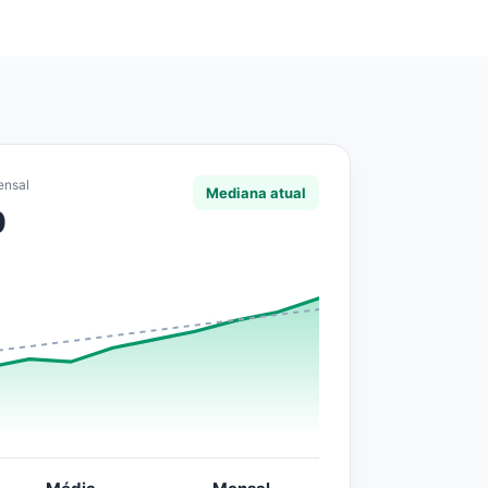
ensal
Mediana atual
0