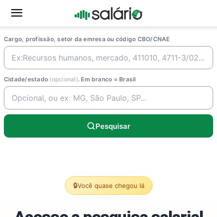
Cargo, profissão, setor da emresa ou código CBO/CNAE
Cidade/estado
(opcional)
. Em branco = Brasil
Pesquisar
🔒
Você quase chegou lá