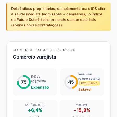
Dois índices proprietários, complementares: o IPS olha
a saúde imediata (admissões + demissões); o Índice
de Futuro Setorial olha pra onde o setor está indo
(apenas novas contratações).
SEGMENTO · EXEMPLO ILUSTRATIVO
Comércio varejista
Índice de
IPS do
Futuro Setorial
segmento
75
45
EXCLUSIVO
Expansão
Estável
SALÁRIO REAL
VOLUME
+6,4%
−15,9%