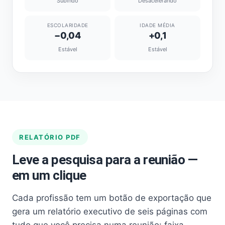
Subindo
Desacelerando
ESCOLARIDADE
IDADE MÉDIA
−0,04
+0,1
Estável
Estável
RELATÓRIO PDF
Leve a pesquisa para a reunião —
em um clique
Cada profissão tem um botão de exportação que
gera um relatório executivo de seis páginas com