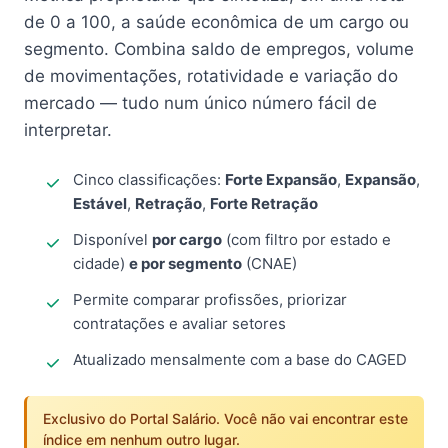
de 0 a 100, a saúde econômica de um cargo ou
segmento. Combina saldo de empregos, volume
de movimentações, rotatividade e variação do
mercado — tudo num único número fácil de
interpretar.
Cinco classificações:
Forte Expansão
,
Expansão
,
Estável
,
Retração
,
Forte Retração
Disponível
por cargo
(com filtro por estado e
cidade)
e por segmento
(CNAE)
Permite comparar profissões, priorizar
contratações e avaliar setores
Atualizado mensalmente com a base do CAGED
Exclusivo do Portal Salário. Você não vai encontrar este
índice em nenhum outro lugar.