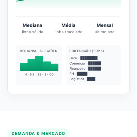
Mediana
Média
Mensal
linha sólida
linha tracejada
último ano
REGIONAL · 5 REGIÕES
POR FUNÇÃO (TOP 5)
Geral · ████████
Comercial · ██████
Financeiro · ██████
RH · █████
N · NE · SE · S · CO
Logística · ████
DEMANDA & MERCADO