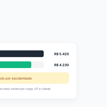
R$ 5.420
R$ 4.230
ado por escolaridade
res reais variam por cargo, UF e cidade.