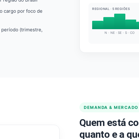
REGIONAL · 5 REGIÕES
do cargo por foco de
e período (trimestre,
N · NE · SE · S · CO
DEMANDA & MERCADO
Quem está co
quanto e a qu