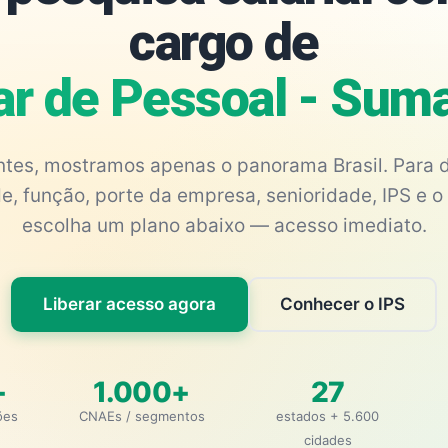
cargo de
iar de Pessoal - Sum
antes, mostramos apenas o panorama Brasil. Para d
e, função, porte da empresa, senioridade, IPS e o 
escolha um plano abaixo — acesso imediato.
Liberar acesso agora
Conhecer o IPS
+
1.000+
27
ões
CNAEs / segmentos
estados + 5.600
cidades