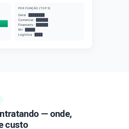
POR FUNÇÃO (TOP 5)
Geral · ████████
Comercial · ██████
Financeiro · ██████
RH · █████
Logística · ████
ntratando — onde,
e custo