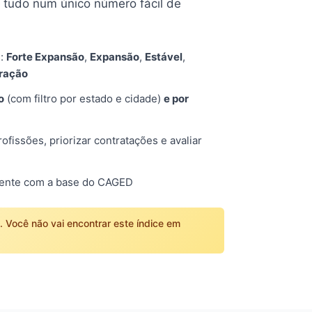
tudo num único número fácil de
s:
Forte Expansão
,
Expansão
,
Estável
,
tração
o
(com filtro por estado e cidade)
e por
fissões, priorizar contratações e avaliar
mente com a base do CAGED
o. Você não vai encontrar este índice em