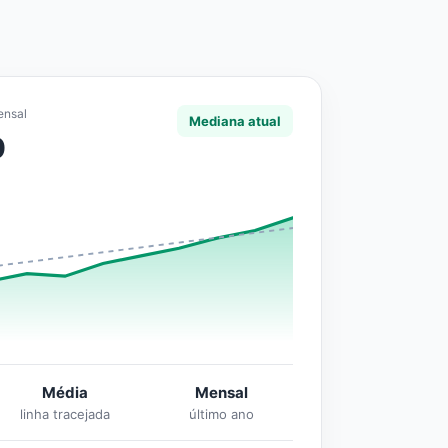
ensal
Mediana atual
0
Média
Mensal
linha tracejada
último ano