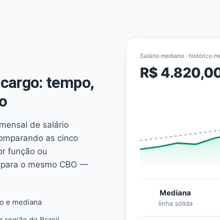
Salário mediano · histórico m
R$ 4.820,0
cargo: tempo,
o
mensal de salário
comparando as cinco
or função ou
es para o mesmo CBO —
Mediana
io e mediana
linha sólida
r região do Brasil