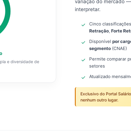
variação do mercado — 
interpretar.
Cinco classificaçõe
Retração
,
Forte Re
Disponível
por carg
segmento
(CNAE)
o
Permite comparar pro
mpla e diversidade de
setores
Atualizado mensal
Exclusivo do Portal Salári
nenhum outro lugar.