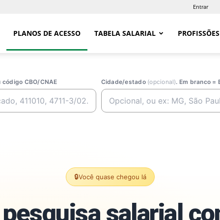
Entrar
PLANOS DE ACESSO
TABELA SALARIAL
PROFISSÕES
ou código CBO/CNAE
Cidade/estado
(opcional)
. Em branco = 
🔒
Você quase chegou lá
pesquisa salarial c