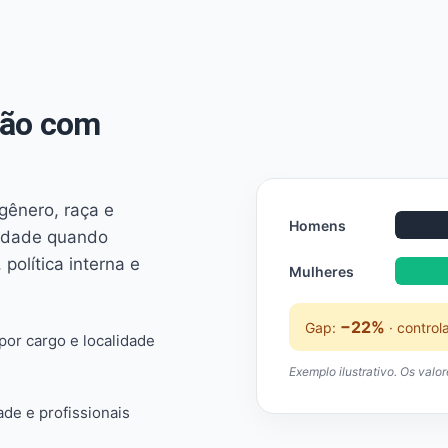
não com
 gênero, raça e
Homens
ridade quando
 política interna e
Mulheres
−22%
Gap:
· control
or cargo e localidade
Exemplo ilustrativo. Os valo
ade e profissionais