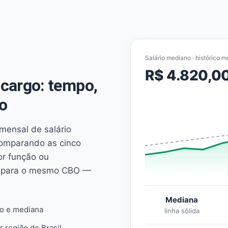
Salário mediano · histórico m
R$ 4.820,0
cargo: tempo,
o
mensal de salário
comparando as cinco
or função ou
es para o mesmo CBO —
Mediana
io e mediana
linha sólida
r região do Brasil