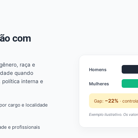
não com
 gênero, raça e
Homens
ridade quando
 política interna e
Mulheres
−22%
Gap:
· control
or cargo e localidade
Exemplo ilustrativo. Os valo
ade e profissionais