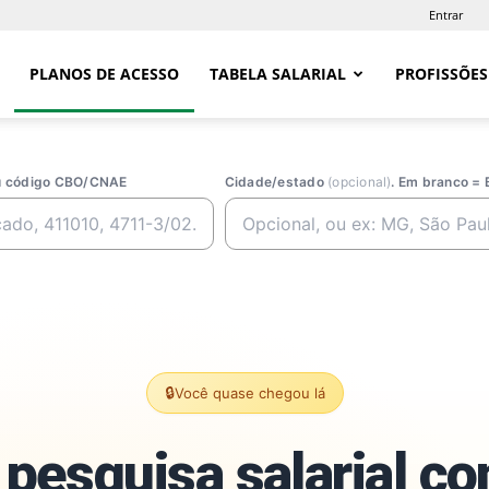
Entrar
PLANOS DE ACESSO
TABELA SALARIAL
PROFISSÕES
ou código CBO/CNAE
Cidade/estado
(opcional)
. Em branco = 
🔒
Você quase chegou lá
pesquisa salarial c