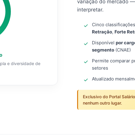
variação do mercado — 
interpretar.
Cinco classificaçõe
Retração
,
Forte Re
Disponível
por carg
segmento
(CNAE)
o
Permite comparar pro
mpla e diversidade de
setores
Atualizado mensal
Exclusivo do Portal Salári
nenhum outro lugar.