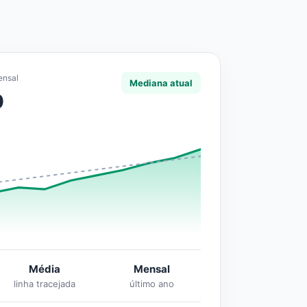
ensal
Mediana atual
0
Média
Mensal
linha tracejada
último ano