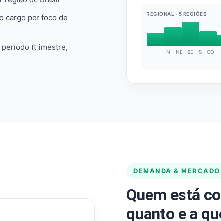
REGIONAL · 5 REGIÕES
do cargo por foco de
e período (trimestre,
N · NE · SE · S · CO
DEMANDA & MERCADO
Quem está co
quanto e a qu