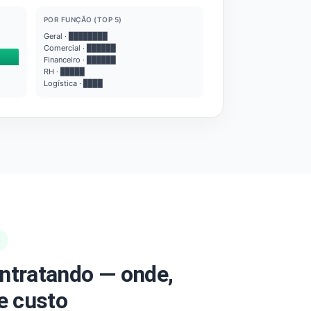
POR FUNÇÃO (TOP 5)
Geral · ████████
Comercial · ██████
Financeiro · ██████
RH · █████
Logística · ████
ntratando — onde,
e custo