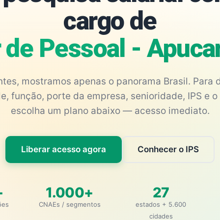
cargo de
r de Pessoal - Apuc
antes, mostramos apenas o panorama Brasil. Para d
e, função, porte da empresa, senioridade, IPS e o 
escolha um plano abaixo — acesso imediato.
Liberar acesso agora
Conhecer o IPS
+
1.000+
27
ões
CNAEs / segmentos
estados + 5.600
cidades