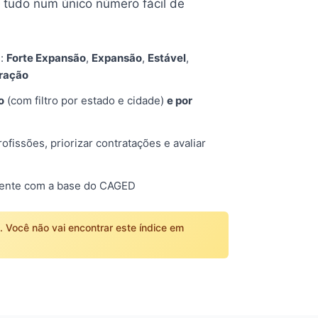
tudo num único número fácil de
s:
Forte Expansão
,
Expansão
,
Estável
,
tração
o
(com filtro por estado e cidade)
e por
fissões, priorizar contratações e avaliar
mente com a base do CAGED
o. Você não vai encontrar este índice em