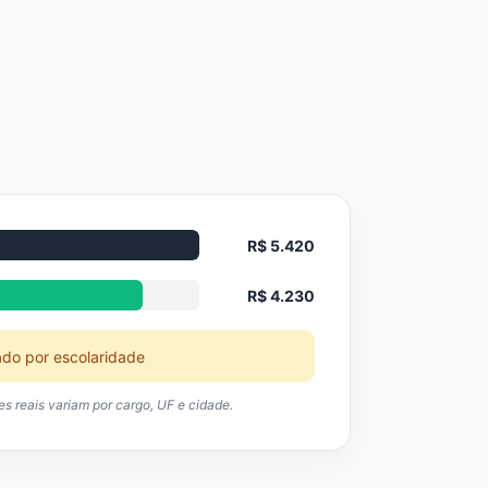
R$ 5.420
R$ 4.230
ado por escolaridade
res reais variam por cargo, UF e cidade.