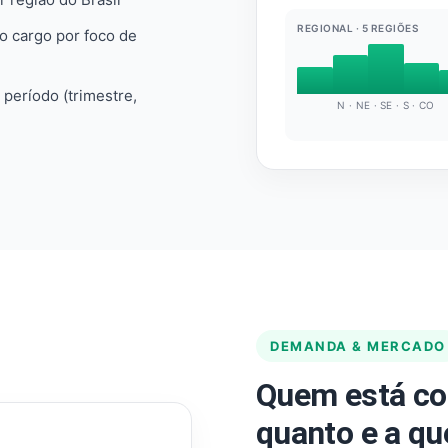
REGIONAL · 5 REGIÕES
do cargo por foco de
e período (trimestre,
N · NE · SE · S · CO
DEMANDA & MERCADO
Quem está co
quanto e a qu