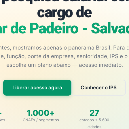
cargo de
ar de Padeiro - Salv
antes, mostramos apenas o panorama Brasil. Para d
e, função, porte da empresa, senioridade, IPS e o 
escolha um plano abaixo — acesso imediato.
Liberar acesso agora
Conhecer o IPS
+
1.000+
27
ões
CNAEs / segmentos
estados + 5.600
cidades