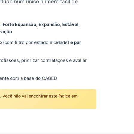
tudo num único número fácil de
s:
Forte Expansão
,
Expansão
,
Estável
,
tração
o
(com filtro por estado e cidade)
e por
fissões, priorizar contratações e avaliar
mente com a base do CAGED
o. Você não vai encontrar este índice em