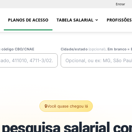
Entrar
PLANOS DE ACESSO
TABELA SALARIAL
PROFISSÕES
ou código CBO/CNAE
Cidade/estado
(opcional)
. Em branco = 
🔒
Você quase chegou lá
pesquisa salarial c