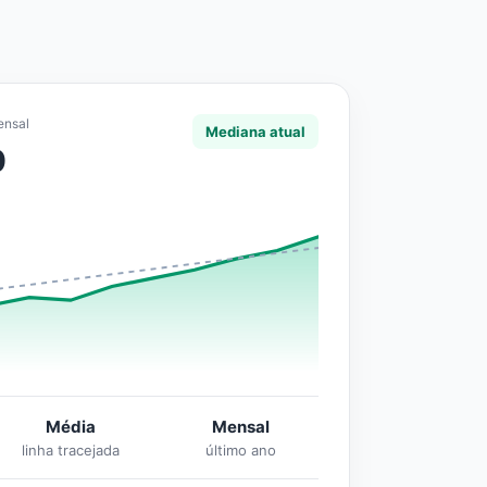
ensal
Mediana atual
0
Média
Mensal
linha tracejada
último ano