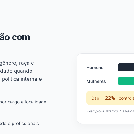
não com
 gênero, raça e
Homens
ridade quando
 política interna e
Mulheres
−22%
Gap:
· control
or cargo e localidade
Exemplo ilustrativo. Os valo
ade e profissionais