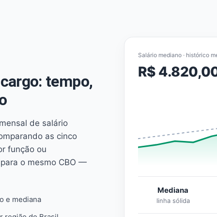
Salário mediano · histórico m
R$ 4.820,0
cargo: tempo,
o
mensal de salário
comparando as cinco
or função ou
es para o mesmo CBO —
Mediana
io e mediana
linha sólida
r região do Brasil