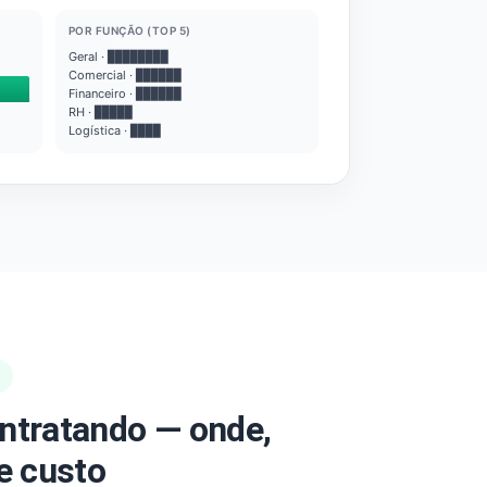
POR FUNÇÃO (TOP 5)
Geral · ████████
Comercial · ██████
Financeiro · ██████
RH · █████
Logística · ████
ntratando — onde,
e custo