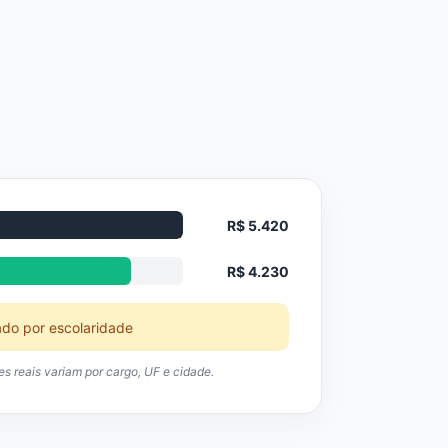
R$ 5.420
R$ 4.230
ado por escolaridade
res reais variam por cargo, UF e cidade.