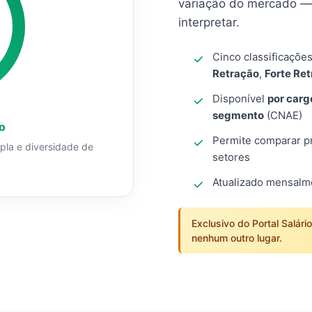
variação do mercado — 
interpretar.
Cinco classificaçõe
Retração
,
Forte Re
Disponível
por carg
segmento
(CNAE)
o
Permite comparar pro
mpla e diversidade de
setores
Atualizado mensal
Exclusivo do Portal Salári
nenhum outro lugar.