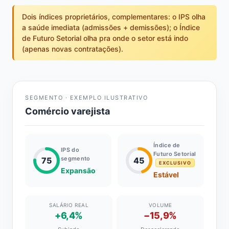
Dois índices proprietários, complementares: o IPS olha
a saúde imediata (admissões + demissões); o Índice
de Futuro Setorial olha pra onde o setor está indo
(apenas novas contratações).
SEGMENTO · EXEMPLO ILUSTRATIVO
Comércio varejista
Índice de
IPS do
Futuro Setorial
segmento
75
45
EXCLUSIVO
Expansão
Estável
SALÁRIO REAL
VOLUME
+6,4%
−15,9%