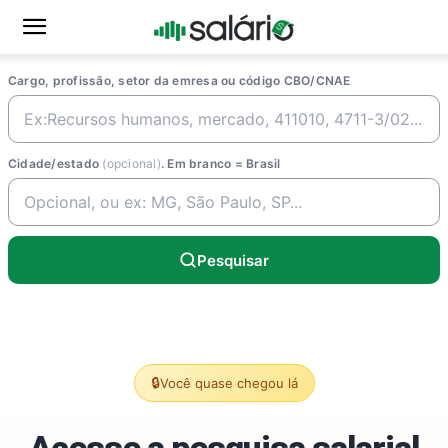
Cargo, profissão, setor da emresa ou código CBO/CNAE
Cidade/estado
(opcional)
. Em branco = Brasil
Pesquisar
🔒
Você quase chegou lá