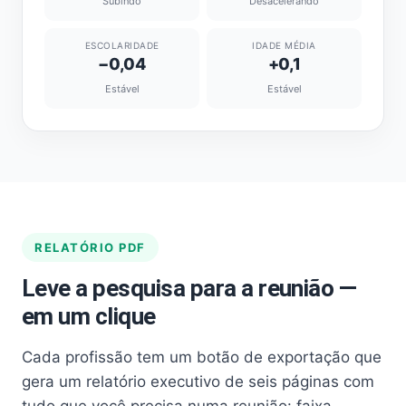
Subindo
Desacelerando
ESCOLARIDADE
IDADE MÉDIA
−0,04
+0,1
Estável
Estável
RELATÓRIO PDF
Leve a pesquisa para a reunião —
em um clique
Cada profissão tem um botão de exportação que
gera um relatório executivo de seis páginas com