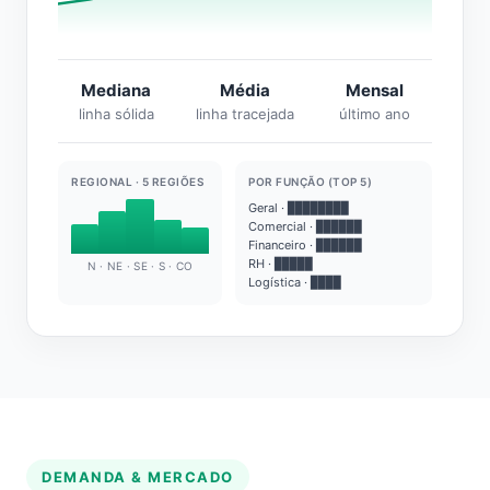
Mediana
Média
Mensal
linha sólida
linha tracejada
último ano
REGIONAL · 5 REGIÕES
POR FUNÇÃO (TOP 5)
Geral · ████████
Comercial · ██████
Financeiro · ██████
RH · █████
N · NE · SE · S · CO
Logística · ████
DEMANDA & MERCADO