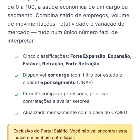
de 0 a 100, a saúde econômica de um cargo ou
segmento. Combina saldo de empregos, volume
de movimentações, rotatividade e variação do
mercado — tudo num único número fácil de
interpretar.
Cinco classificações:
Forte Expansão
,
Expansão
,
Estável
,
Retração
,
Forte Retração
Disponível
por cargo
(com filtro por estado e
cidade)
e por segmento
(CNAE)
Permite comparar profissões, priorizar
contratações e avaliar setores
Atualizado mensalmente com a base do CAGED
Exclusivo do Portal Salário. Você não vai encontrar este
índice em nenhum outro lugar.