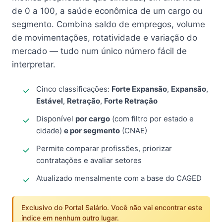
de 0 a 100, a saúde econômica de um cargo ou
segmento. Combina saldo de empregos, volume
de movimentações, rotatividade e variação do
mercado — tudo num único número fácil de
interpretar.
Cinco classificações:
Forte Expansão
,
Expansão
,
Estável
,
Retração
,
Forte Retração
Disponível
por cargo
(com filtro por estado e
cidade)
e por segmento
(CNAE)
Permite comparar profissões, priorizar
contratações e avaliar setores
Atualizado mensalmente com a base do CAGED
Exclusivo do Portal Salário. Você não vai encontrar este
índice em nenhum outro lugar.