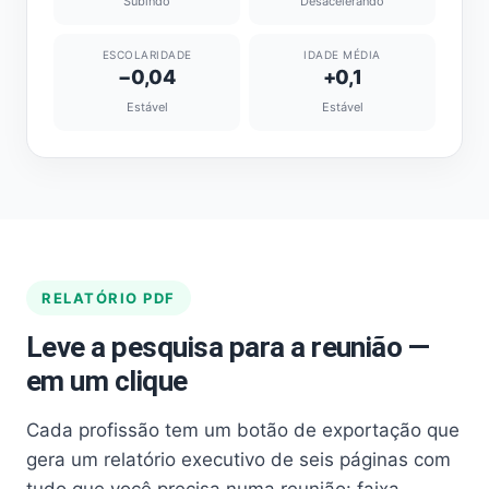
Subindo
Desacelerando
ESCOLARIDADE
IDADE MÉDIA
−0,04
+0,1
Estável
Estável
RELATÓRIO PDF
Leve a pesquisa para a reunião —
em um clique
Cada profissão tem um botão de exportação que
gera um relatório executivo de seis páginas com