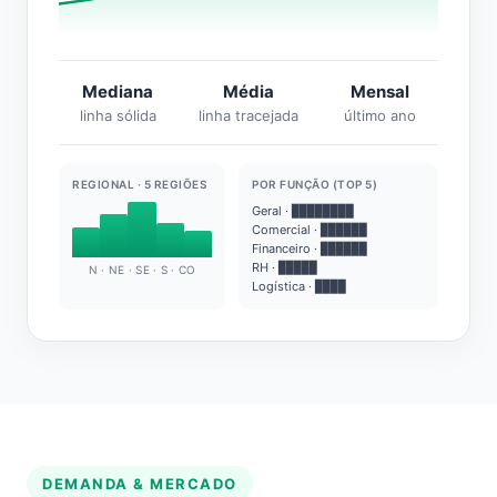
Mediana
Média
Mensal
linha sólida
linha tracejada
último ano
REGIONAL · 5 REGIÕES
POR FUNÇÃO (TOP 5)
Geral · ████████
Comercial · ██████
Financeiro · ██████
RH · █████
N · NE · SE · S · CO
Logística · ████
DEMANDA & MERCADO