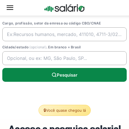
Cargo, profissão, setor da emresa ou código CBO/CNAE
Cidade/estado
(opcional)
. Em branco = Brasil
Pesquisar
🔒
Você quase chegou lá