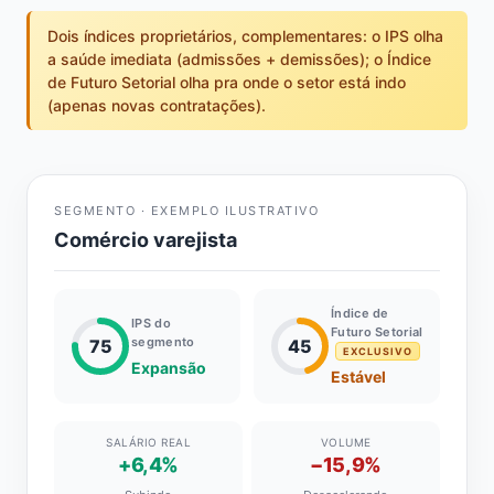
Dois índices proprietários, complementares: o IPS olha
a saúde imediata (admissões + demissões); o Índice
de Futuro Setorial olha pra onde o setor está indo
(apenas novas contratações).
SEGMENTO · EXEMPLO ILUSTRATIVO
Comércio varejista
Índice de
IPS do
Futuro Setorial
segmento
75
45
EXCLUSIVO
Expansão
Estável
SALÁRIO REAL
VOLUME
+6,4%
−15,9%