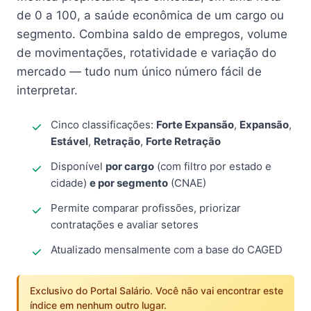
de 0 a 100, a saúde econômica de um cargo ou
segmento. Combina saldo de empregos, volume
de movimentações, rotatividade e variação do
mercado — tudo num único número fácil de
interpretar.
Cinco classificações:
Forte Expansão
,
Expansão
,
Estável
,
Retração
,
Forte Retração
Disponível
por cargo
(com filtro por estado e
cidade)
e por segmento
(CNAE)
Permite comparar profissões, priorizar
contratações e avaliar setores
Atualizado mensalmente com a base do CAGED
Exclusivo do Portal Salário. Você não vai encontrar este
índice em nenhum outro lugar.