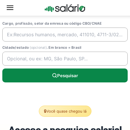
Cargo, profissão, setor da emresa ou código CBO/CNAE
Cidade/estado
(opcional)
. Em branco = Brasil
Pesquisar
🔒
Você quase chegou lá