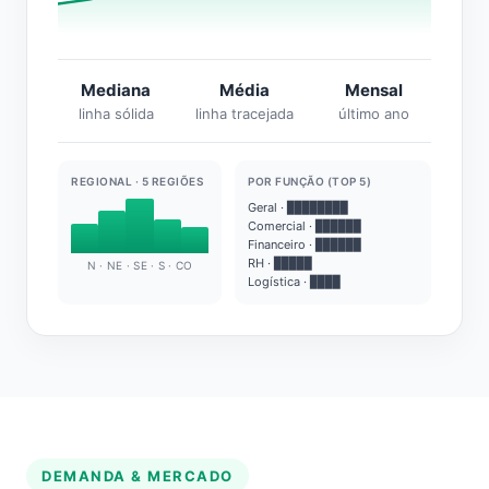
Mediana
Média
Mensal
linha sólida
linha tracejada
último ano
REGIONAL · 5 REGIÕES
POR FUNÇÃO (TOP 5)
Geral · ████████
Comercial · ██████
Financeiro · ██████
RH · █████
N · NE · SE · S · CO
Logística · ████
DEMANDA & MERCADO