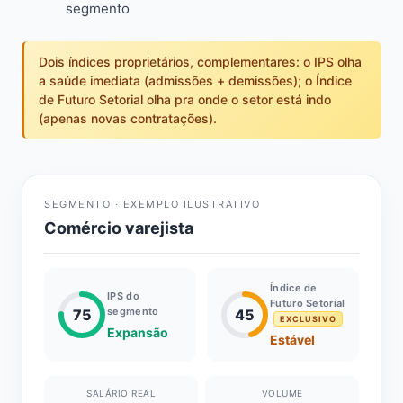
segmento
Dois índices proprietários, complementares: o IPS olha
a saúde imediata (admissões + demissões); o Índice
de Futuro Setorial olha pra onde o setor está indo
(apenas novas contratações).
SEGMENTO · EXEMPLO ILUSTRATIVO
Comércio varejista
Índice de
IPS do
Futuro Setorial
segmento
75
45
EXCLUSIVO
Expansão
Estável
SALÁRIO REAL
VOLUME