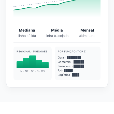
Mediana
Média
Mensal
linha sólida
linha tracejada
último ano
REGIONAL · 5 REGIÕES
POR FUNÇÃO (TOP 5)
Geral · ████████
Comercial · ██████
Financeiro · ██████
RH · █████
N · NE · SE · S · CO
Logística · ████