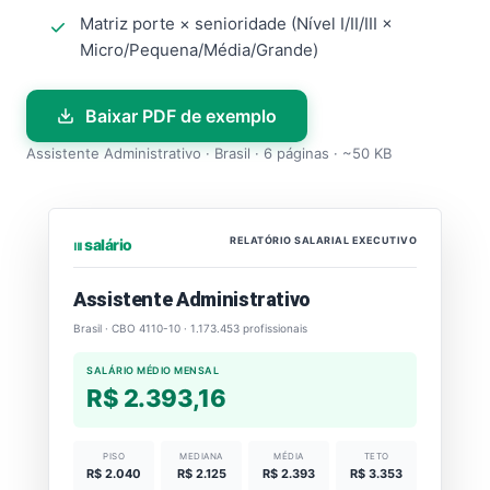
Matriz porte × senioridade (Nível I/II/III ×
Micro/Pequena/Média/Grande)
Baixar PDF de exemplo
Assistente Administrativo · Brasil · 6 páginas · ~50 KB
RELATÓRIO SALARIAL EXECUTIVO
⏐⏐⏐ salário
Assistente Administrativo
Brasil · CBO 4110-10 · 1.173.453 profissionais
SALÁRIO MÉDIO MENSAL
R$ 2.393,16
PISO
MEDIANA
MÉDIA
TETO
R$ 2.040
R$ 2.125
R$ 2.393
R$ 3.353