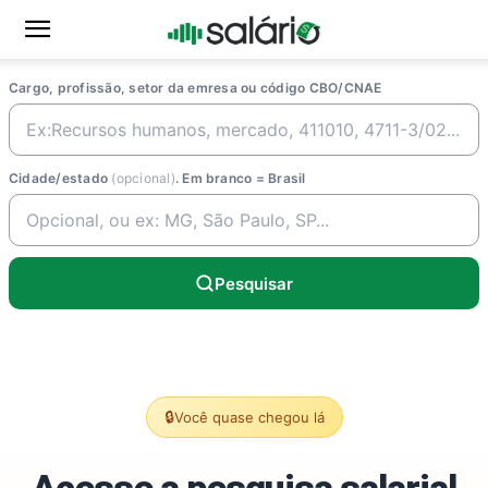
Cargo, profissão, setor da emresa ou código CBO/CNAE
Cidade/estado
(opcional)
. Em branco = Brasil
Pesquisar
🔒
Você quase chegou lá