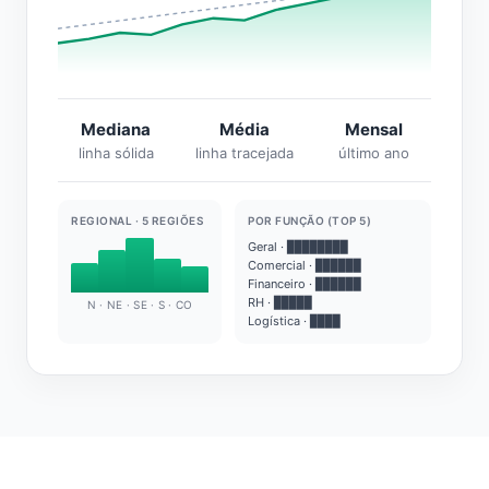
Mediana
Média
Mensal
linha sólida
linha tracejada
último ano
REGIONAL · 5 REGIÕES
POR FUNÇÃO (TOP 5)
Geral · ████████
Comercial · ██████
Financeiro · ██████
RH · █████
N · NE · SE · S · CO
Logística · ████