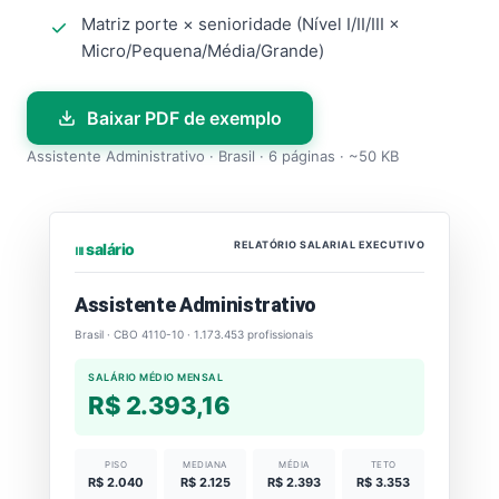
Matriz porte × senioridade (Nível I/II/III ×
Micro/Pequena/Média/Grande)
Baixar PDF de exemplo
Assistente Administrativo · Brasil · 6 páginas · ~50 KB
RELATÓRIO SALARIAL EXECUTIVO
⏐⏐⏐ salário
Assistente Administrativo
Brasil · CBO 4110-10 · 1.173.453 profissionais
SALÁRIO MÉDIO MENSAL
R$ 2.393,16
PISO
MEDIANA
MÉDIA
TETO
R$ 2.040
R$ 2.125
R$ 2.393
R$ 3.353