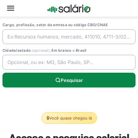
Cargo, profissão, setor da emresa ou código CBO/CNAE
Cidade/estado
(opcional)
. Em branco = Brasil
Pesquisar
🔒
Você quase chegou lá