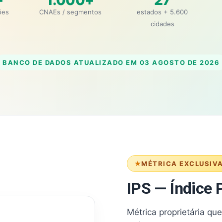
+
1.000+
27
ões
CNAEs / segmentos
estados + 5.600
cidades
BANCO DE DADOS ATUALIZADO EM
03 AGOSTO DE 2026
MÉTRICA EXCLUSIV
IPS — Índice P
Métrica proprietária qu