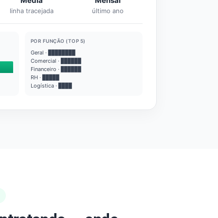
Média
Mensal
linha tracejada
último ano
POR FUNÇÃO (TOP 5)
Geral · ████████
Comercial · ██████
Financeiro · ██████
RH · █████
Logística · ████