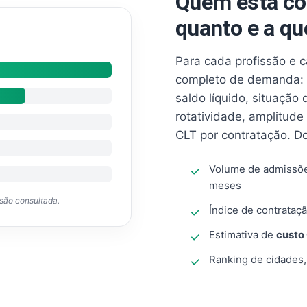
Quem está co
quanto e a qu
Para cada profissão e 
completo de demanda: 
saldo líquido, situação
rotatividade, amplitude
CLT por contratação. D
Volume de admissõ
meses
ssão consultada.
Índice de contrataçã
Estimativa de
custo
Ranking de cidades