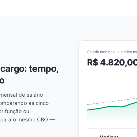
Salário mediano · histórico m
R$ 4.820,0
cargo: tempo,
o
mensal de salário
comparando as cinco
or função ou
es para o mesmo CBO —