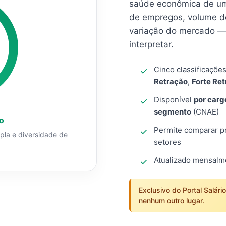
saúde econômica de um
de empregos, volume d
variação do mercado — 
interpretar.
Cinco classificaçõe
Retração
,
Forte Re
Disponível
por carg
segmento
(CNAE)
o
Permite comparar pro
mpla e diversidade de
setores
Atualizado mensal
Exclusivo do Portal Salári
nenhum outro lugar.