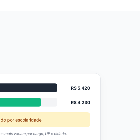
R$ 5.420
R$ 4.230
ado por escolaridade
res reais variam por cargo, UF e cidade.