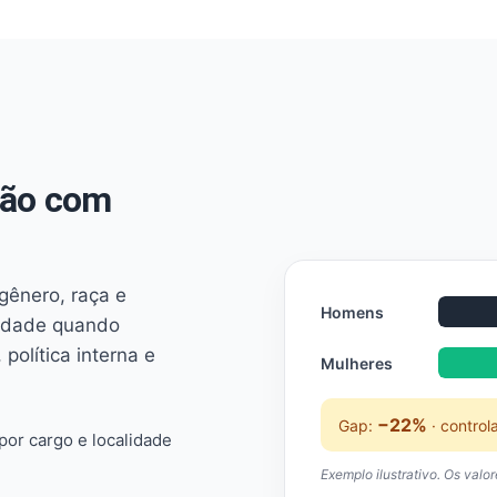
não com
 gênero, raça e
Homens
ridade quando
 política interna e
Mulheres
−22%
Gap:
· control
or cargo e localidade
Exemplo ilustrativo. Os valo