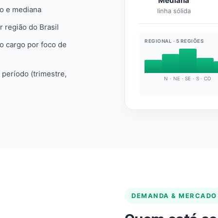
Mediana
io e mediana
linha sólida
r região do Brasil
REGIONAL · 5 REGIÕES
do cargo por foco de
e período (trimestre,
N · NE · SE · S · CO
DEMANDA & MERCADO