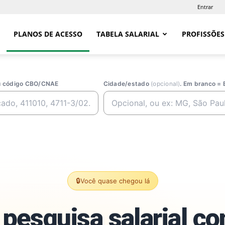
Entrar
PLANOS DE ACESSO
TABELA SALARIAL
PROFISSÕES
ou código CBO/CNAE
Cidade/estado
(opcional)
. Em branco = 
🔒
Você quase chegou lá
pesquisa salarial c