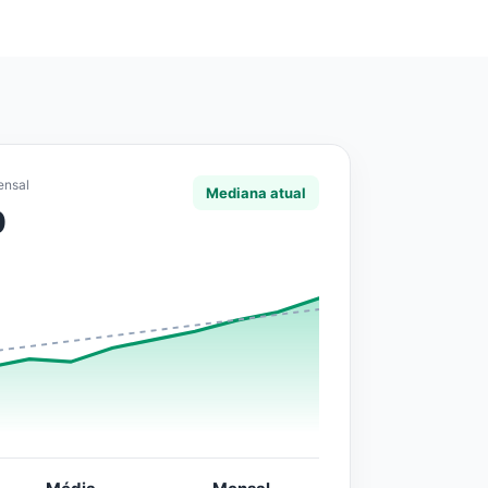
ensal
Mediana atual
0