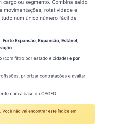
 cargo ou segmento. Combina saldo
e movimentações, rotatividade e
tudo num único número fácil de
s:
Forte Expansão
,
Expansão
,
Estável
,
tração
o
(com filtro por estado e cidade)
e por
fissões, priorizar contratações e avaliar
mente com a base do CAGED
o. Você não vai encontrar este índice em