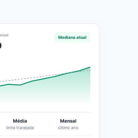
ensal
Mediana atual
0
Média
Mensal
linha tracejada
último ano