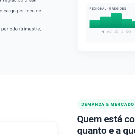
REGIONAL · 5 REGIÕES
do cargo por foco de
e período (trimestre,
N · NE · SE · S · CO
DEMANDA & MERCADO
Quem está co
quanto e a qu