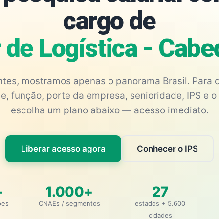
cargo de
r de Logística - Cab
antes, mostramos apenas o panorama Brasil. Para d
e, função, porte da empresa, senioridade, IPS e o 
escolha um plano abaixo — acesso imediato.
Liberar acesso agora
Conhecer o IPS
+
1.000+
27
ões
CNAEs / segmentos
estados + 5.600
cidades