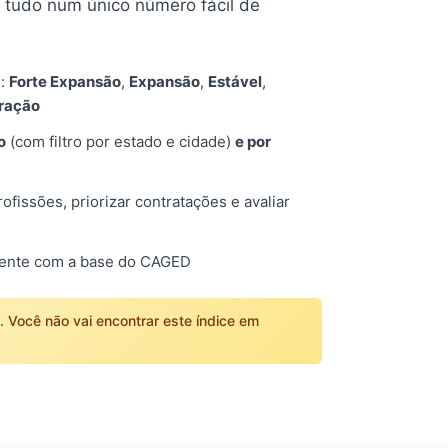
tudo num único número fácil de
s:
Forte Expansão
,
Expansão
,
Estável
,
tração
o
(com filtro por estado e cidade)
e por
fissões, priorizar contratações e avaliar
mente com a base do CAGED
o. Você não vai encontrar este índice em