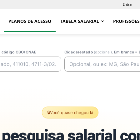
Entrar
PLANOS DE ACESSO
TABELA SALARIAL
PROFISSÕES
ou código CBO/CNAE
Cidade/estado
(opcional)
. Em branco = 
🔒
Você quase chegou lá
pesquisa salarial c