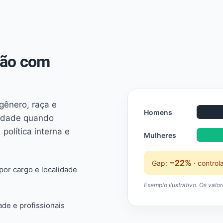
não com
 gênero, raça e
Homens
ridade quando
 política interna e
Mulheres
−22%
Gap:
· control
or cargo e localidade
Exemplo ilustrativo. Os valo
ade e profissionais