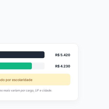
R$ 5.420
R$ 4.230
ado por escolaridade
res reais variam por cargo, UF e cidade.