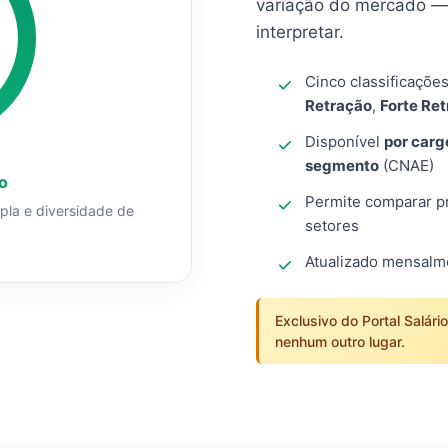
variação do mercado — 
interpretar.
Cinco classificaçõe
Retração
,
Forte Re
Disponível
por carg
segmento
(CNAE)
o
Permite comparar pro
mpla e diversidade de
setores
Atualizado mensal
Exclusivo do Portal Salári
nenhum outro lugar.