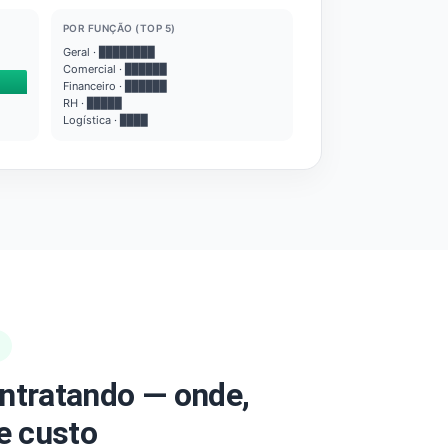
POR FUNÇÃO (TOP 5)
Geral · ████████
Comercial · ██████
Financeiro · ██████
RH · █████
Logística · ████
ntratando — onde,
e custo