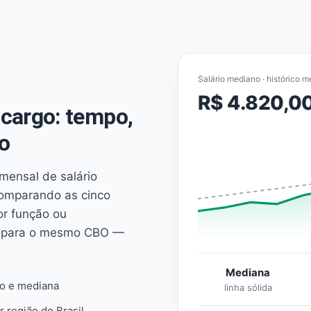
Salário mediano · histórico m
R$ 4.820,0
cargo: tempo,
o
mensal de salário
comparando as cinco
or função ou
es para o mesmo CBO —
Mediana
io e mediana
linha sólida
r região do Brasil