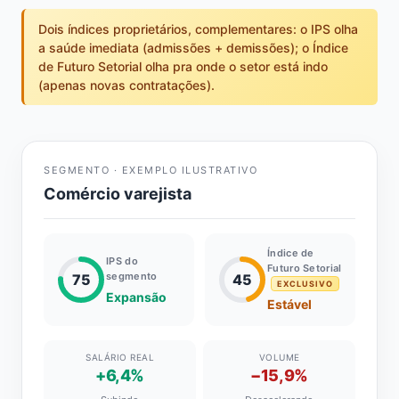
Dois índices proprietários, complementares: o IPS olha
a saúde imediata (admissões + demissões); o Índice
de Futuro Setorial olha pra onde o setor está indo
(apenas novas contratações).
SEGMENTO · EXEMPLO ILUSTRATIVO
Comércio varejista
Índice de
IPS do
Futuro Setorial
segmento
75
45
EXCLUSIVO
Expansão
Estável
SALÁRIO REAL
VOLUME
+6,4%
−15,9%