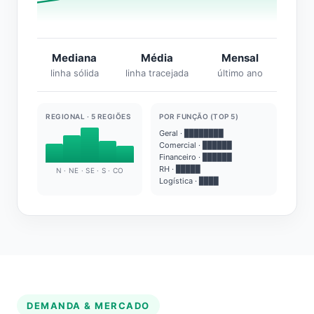
Mediana
Média
Mensal
linha sólida
linha tracejada
último ano
REGIONAL · 5 REGIÕES
POR FUNÇÃO (TOP 5)
Geral · ████████
Comercial · ██████
Financeiro · ██████
RH · █████
N · NE · SE · S · CO
Logística · ████
DEMANDA & MERCADO