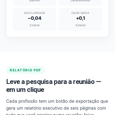
Subindo
Desacelerando
ESCOLARIDADE
IDADE MÉDIA
−0,04
+0,1
Estável
Estável
RELATÓRIO PDF
Leve a pesquisa para a reunião —
em um clique
Cada profissão tem um botão de exportação que
gera um relatório executivo de seis páginas com