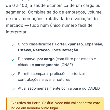
de 0 a 100, a saúde econômica de um cargo ou
segmento. Combina saldo de empregos, volume
de movimentações, rotatividade e variação do
mercado — tudo num único número fácil de
interpretar.
Cinco classificações:
Forte Expansão
,
Expansão
,
Estável
,
Retração
,
Forte Retração
Disponível
por cargo
(com filtro por estado e
cidade)
e por segmento
(CNAE)
Permite comparar profissões, priorizar
contratações e avaliar setores
Atualizado mensalmente com a base do CAGED
Exclusivo do Portal Salário. Você não vai encontrar este
índice em nenhum outro lugar.