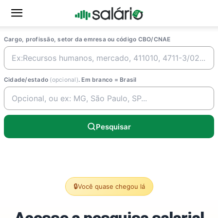
Cargo, profissão, setor da emresa ou código CBO/CNAE
Cidade/estado
(opcional)
. Em branco = Brasil
Pesquisar
🔒
Você quase chegou lá