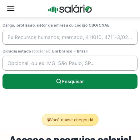
Cargo, profissão, setor da emresa ou código CBO/CNAE
Cidade/estado
(opcional)
. Em branco = Brasil
Pesquisar
🔒
Você quase chegou lá