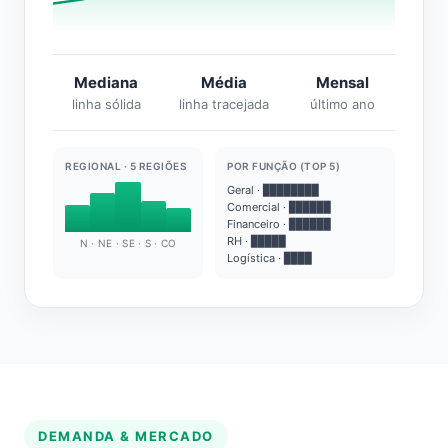
Mediana
Média
Mensal
linha sólida
linha tracejada
último ano
REGIONAL · 5 REGIÕES
POR FUNÇÃO (TOP 5)
Geral · ████████
Comercial · ██████
Financeiro · ██████
RH · █████
N · NE · SE · S · CO
Logística · ████
DEMANDA & MERCADO