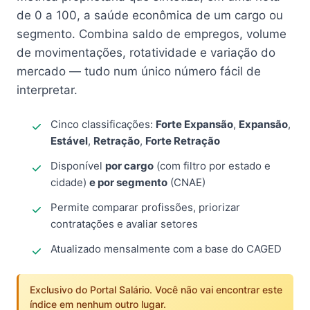
de 0 a 100, a saúde econômica de um cargo ou
segmento. Combina saldo de empregos, volume
de movimentações, rotatividade e variação do
mercado — tudo num único número fácil de
interpretar.
Cinco classificações:
Forte Expansão
,
Expansão
,
Estável
,
Retração
,
Forte Retração
Disponível
por cargo
(com filtro por estado e
cidade)
e por segmento
(CNAE)
Permite comparar profissões, priorizar
contratações e avaliar setores
Atualizado mensalmente com a base do CAGED
Exclusivo do Portal Salário. Você não vai encontrar este
índice em nenhum outro lugar.