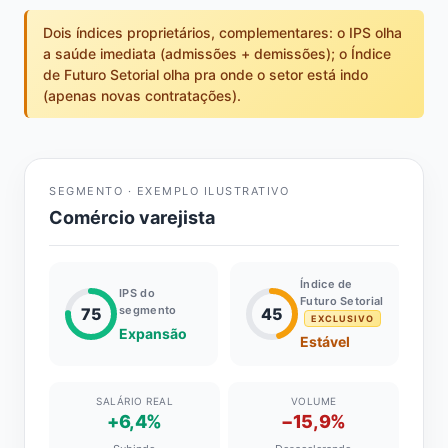
Dois índices proprietários, complementares: o IPS olha
a saúde imediata (admissões + demissões); o Índice
de Futuro Setorial olha pra onde o setor está indo
(apenas novas contratações).
SEGMENTO · EXEMPLO ILUSTRATIVO
Comércio varejista
Índice de
IPS do
Futuro Setorial
segmento
75
45
EXCLUSIVO
Expansão
Estável
SALÁRIO REAL
VOLUME
+6,4%
−15,9%