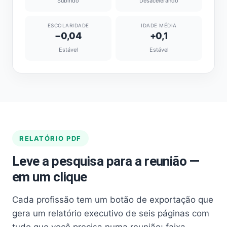
Subindo
Desacelerando
ESCOLARIDADE
IDADE MÉDIA
−0,04
+0,1
Estável
Estável
RELATÓRIO PDF
Leve a pesquisa para a reunião —
em um clique
Cada profissão tem um botão de exportação que
gera um relatório executivo de seis páginas com