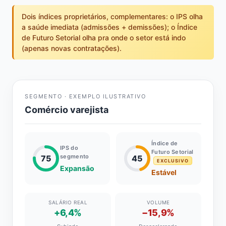
Dois índices proprietários, complementares: o IPS olha
a saúde imediata (admissões + demissões); o Índice
de Futuro Setorial olha pra onde o setor está indo
(apenas novas contratações).
SEGMENTO · EXEMPLO ILUSTRATIVO
Comércio varejista
Índice de
IPS do
Futuro Setorial
segmento
75
45
EXCLUSIVO
Expansão
Estável
SALÁRIO REAL
VOLUME
+6,4%
−15,9%