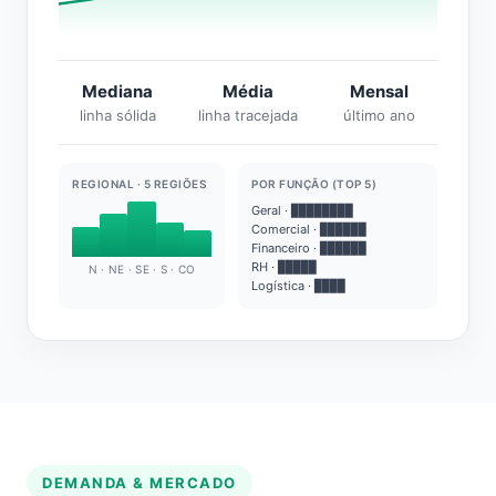
Mediana
Média
Mensal
linha sólida
linha tracejada
último ano
REGIONAL · 5 REGIÕES
POR FUNÇÃO (TOP 5)
Geral · ████████
Comercial · ██████
Financeiro · ██████
RH · █████
N · NE · SE · S · CO
Logística · ████
DEMANDA & MERCADO