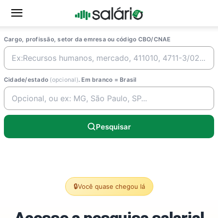
Cargo, profissão, setor da emresa ou código CBO/CNAE
Cidade/estado
(opcional)
. Em branco = Brasil
Pesquisar
🔒
Você quase chegou lá