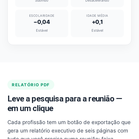
Subindo
Desacelerando
ESCOLARIDADE
IDADE MÉDIA
−0,04
+0,1
Estável
Estável
RELATÓRIO PDF
Leve a pesquisa para a reunião —
em um clique
Cada profissão tem um botão de exportação que
gera um relatório executivo de seis páginas com