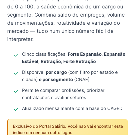
de 0 a 100, a saúde econômica de um cargo ou
segmento. Combina saldo de empregos, volume
de movimentações, rotatividade e variação do
mercado — tudo num único número fácil de
interpretar.
Cinco classificações:
Forte Expansão
,
Expansão
,
Estável
,
Retração
,
Forte Retração
Disponível
por cargo
(com filtro por estado e
cidade)
e por segmento
(CNAE)
Permite comparar profissões, priorizar
contratações e avaliar setores
Atualizado mensalmente com a base do CAGED
Exclusivo do Portal Salário. Você não vai encontrar este
índice em nenhum outro lugar.