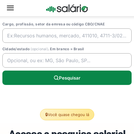
Cargo, profissão, setor da emresa ou código CBO/CNAE
Cidade/estado
(opcional)
. Em branco = Brasil
Pesquisar
🔒
Você quase chegou lá