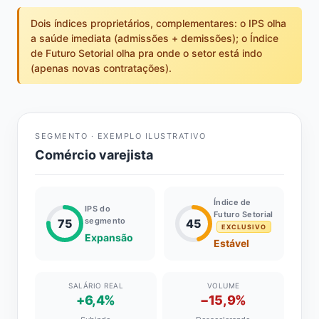
Dois índices proprietários, complementares: o IPS olha
a saúde imediata (admissões + demissões); o Índice
de Futuro Setorial olha pra onde o setor está indo
(apenas novas contratações).
SEGMENTO · EXEMPLO ILUSTRATIVO
Comércio varejista
Índice de
IPS do
Futuro Setorial
segmento
75
45
EXCLUSIVO
Expansão
Estável
SALÁRIO REAL
VOLUME
+6,4%
−15,9%