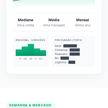
Mediana
Média
Mensal
linha sólida
linha tracejada
último ano
REGIONAL · 5 REGIÕES
POR FUNÇÃO (TOP 5)
Geral · ████████
Comercial · ██████
Financeiro · ██████
RH · █████
N · NE · SE · S · CO
Logística · ████
DEMANDA & MERCADO