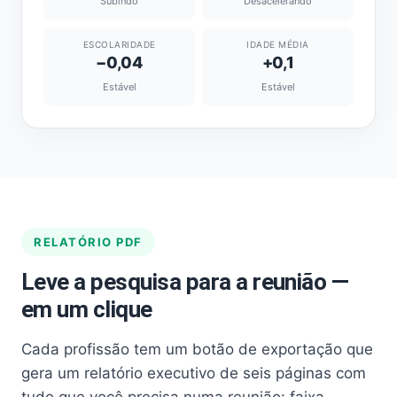
Subindo
Desacelerando
ESCOLARIDADE
IDADE MÉDIA
−0,04
+0,1
Estável
Estável
RELATÓRIO PDF
Leve a pesquisa para a reunião —
em um clique
Cada profissão tem um botão de exportação que
gera um relatório executivo de seis páginas com