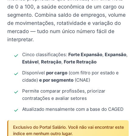
de 0 a 100, a saúde econômica de um cargo ou
segmento. Combina saldo de empregos, volume
de movimentações, rotatividade e variação do
mercado — tudo num único número fácil de
interpretar.
Cinco classificações:
Forte Expansão
,
Expansão
,
Estável
,
Retração
,
Forte Retração
Disponível
por cargo
(com filtro por estado e
cidade)
e por segmento
(CNAE)
Permite comparar profissões, priorizar
contratações e avaliar setores
Atualizado mensalmente com a base do CAGED
Exclusivo do Portal Salário. Você não vai encontrar este
índice em nenhum outro lugar.