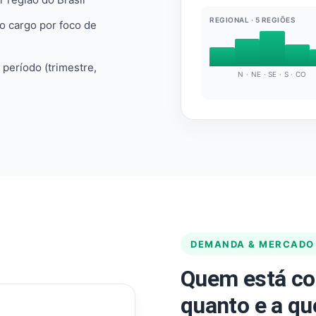
REGIONAL · 5 REGIÕES
do cargo por foco de
e período (trimestre,
N · NE · SE · S · CO
DEMANDA & MERCADO
Quem está co
quanto e a qu