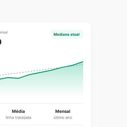
ensal
Mediana atual
0
Média
Mensal
linha tracejada
último ano