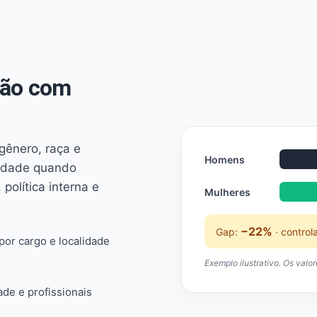
não com
 gênero, raça e
Homens
ridade quando
 política interna e
Mulheres
−22%
Gap:
· control
or cargo e localidade
Exemplo ilustrativo. Os valo
ade e profissionais