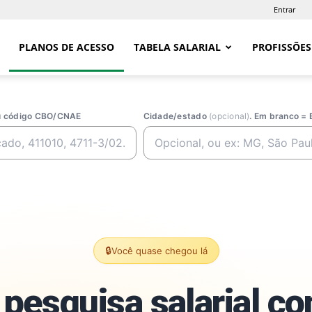
Entrar
PLANOS DE ACESSO
TABELA SALARIAL
PROFISSÕES
ou código CBO/CNAE
Cidade/estado
(opcional)
. Em branco = 
🔒
Você quase chegou lá
pesquisa salarial c