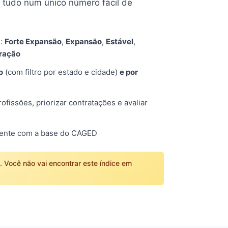
tudo num único número fácil de
s:
Forte Expansão
,
Expansão
,
Estável
,
tração
o
(com filtro por estado e cidade)
e por
fissões, priorizar contratações e avaliar
mente com a base do CAGED
o. Você não vai encontrar este índice em