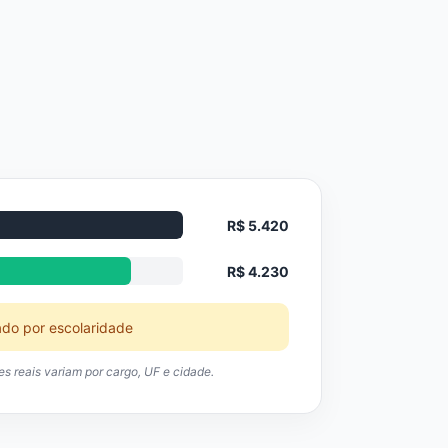
R$ 5.420
R$ 4.230
ado por escolaridade
res reais variam por cargo, UF e cidade.