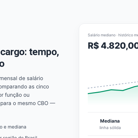
Salário mediano · histórico m
R$ 4.820,0
cargo: tempo,
o
mensal de salário
comparando as cinco
or função ou
es para o mesmo CBO —
Mediana
io e mediana
linha sólida
r região do Brasil