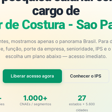
cargo de
r de Costura - Sao 
antes, mostramos apenas o panorama Brasil. Para d
e, função, porte da empresa, senioridade, IPS e o 
escolha um plano abaixo — acesso imediato.
Liberar acesso agora
Conhecer o IPS
+
1.000+
27
ões
CNAEs / segmentos
estados + 5.600
cidades