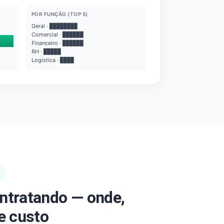
POR FUNÇÃO (TOP 5)
Geral · ████████
Comercial · ██████
Financeiro · ██████
RH · █████
Logística · ████
ntratando — onde,
e custo