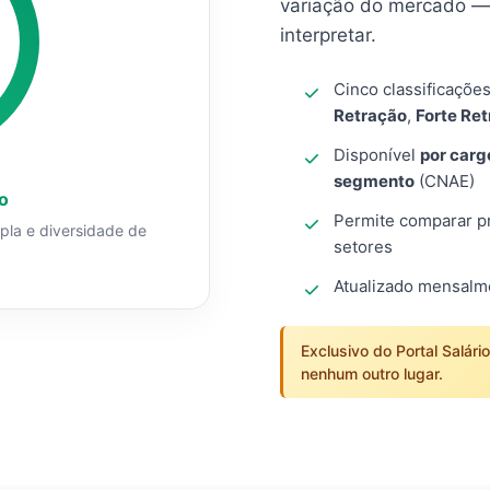
variação do mercado — 
interpretar.
Cinco classificaçõe
Retração
,
Forte Re
Disponível
por carg
segmento
(CNAE)
o
Permite comparar pro
mpla e diversidade de
setores
Atualizado mensal
Exclusivo do Portal Salári
nenhum outro lugar.