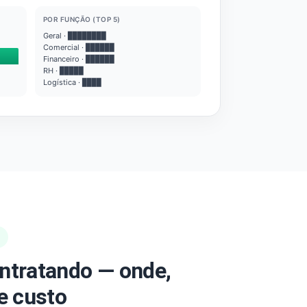
POR FUNÇÃO (TOP 5)
Geral · ████████
Comercial · ██████
Financeiro · ██████
RH · █████
Logística · ████
ntratando — onde,
e custo