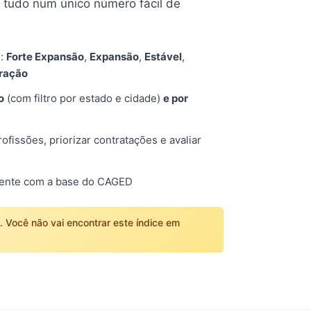
tudo num único número fácil de
s:
Forte Expansão
,
Expansão
,
Estável
,
tração
o
(com filtro por estado e cidade)
e por
fissões, priorizar contratações e avaliar
mente com a base do CAGED
o. Você não vai encontrar este índice em