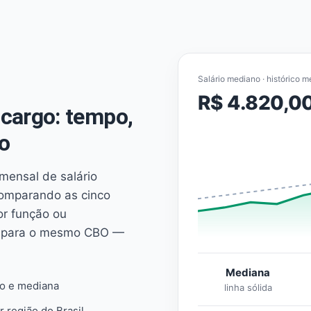
Salário mediano · histórico m
R$ 4.820,0
cargo: tempo,
o
mensal de salário
comparando as cinco
or função ou
es para o mesmo CBO —
Mediana
io e mediana
linha sólida
r região do Brasil