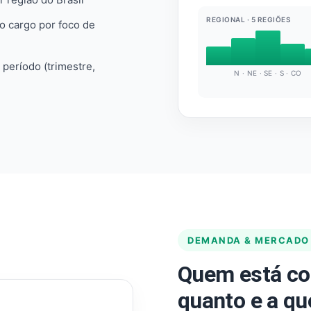
REGIONAL · 5 REGIÕES
do cargo por foco de
e período (trimestre,
N · NE · SE · S · CO
DEMANDA & MERCADO
Quem está co
quanto e a qu