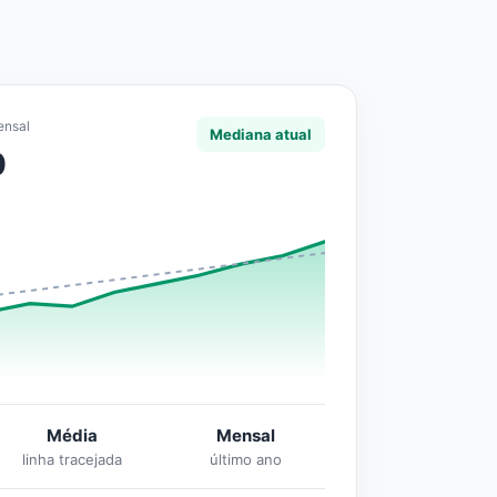
ensal
Mediana atual
0
Média
Mensal
linha tracejada
último ano