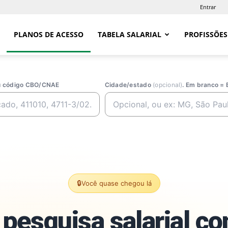
Entrar
PLANOS DE ACESSO
TABELA SALARIAL
PROFISSÕES
ou código CBO/CNAE
Cidade/estado
(opcional)
. Em branco = 
🔒
Você quase chegou lá
pesquisa salarial c