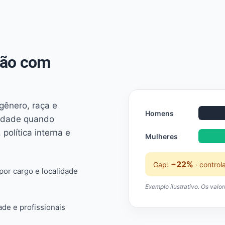
não com
 gênero, raça e
Homens
ridade quando
 política interna e
Mulheres
−22%
Gap:
· control
or cargo e localidade
Exemplo ilustrativo. Os valo
ade e profissionais