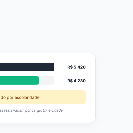
R$ 5.420
R$ 4.230
ado por escolaridade
res reais variam por cargo, UF e cidade.