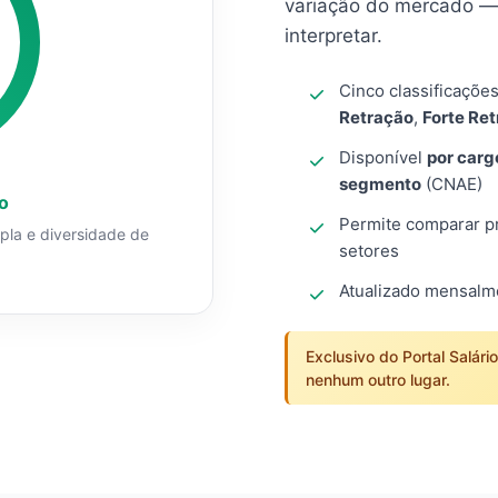
variação do mercado — 
interpretar.
Cinco classificaçõe
Retração
,
Forte Re
Disponível
por carg
segmento
(CNAE)
o
Permite comparar pro
mpla e diversidade de
setores
Atualizado mensal
Exclusivo do Portal Salári
nenhum outro lugar.