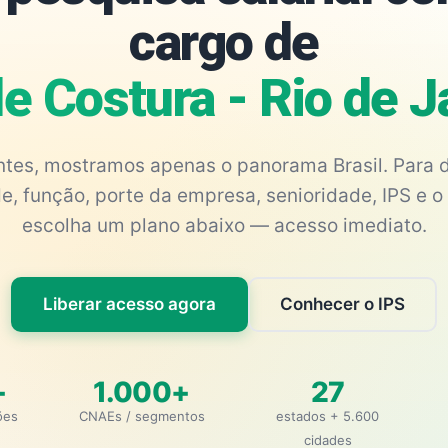
cargo de
de Costura - Rio de 
antes, mostramos apenas o panorama Brasil. Para d
e, função, porte da empresa, senioridade, IPS e o 
escolha um plano abaixo — acesso imediato.
Liberar acesso agora
Conhecer o IPS
+
1.000+
27
ões
CNAEs / segmentos
estados + 5.600
cidades