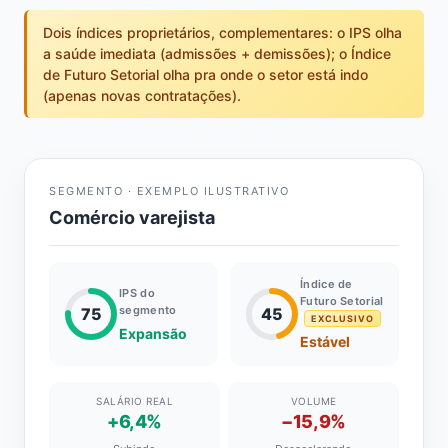
Dois índices proprietários, complementares: o IPS olha
a saúde imediata (admissões + demissões); o Índice
de Futuro Setorial olha pra onde o setor está indo
(apenas novas contratações).
SEGMENTO · EXEMPLO ILUSTRATIVO
Comércio varejista
Índice de
IPS do
Futuro Setorial
segmento
75
45
EXCLUSIVO
Expansão
Estável
SALÁRIO REAL
VOLUME
+6,4%
−15,9%