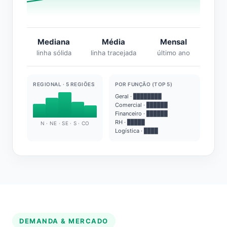
Mediana
Média
Mensal
linha sólida
linha tracejada
último ano
REGIONAL · 5 REGIÕES
POR FUNÇÃO (TOP 5)
Geral · ████████
Comercial · ██████
Financeiro · ██████
RH · █████
N · NE · SE · S · CO
Logística · ████
DEMANDA & MERCADO