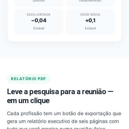
Subindo
Desacelerando
ESCOLARIDADE
IDADE MÉDIA
−0,04
+0,1
Estável
Estável
RELATÓRIO PDF
Leve a pesquisa para a reunião —
em um clique
Cada profissão tem um botão de exportação que
gera um relatório executivo de seis páginas com