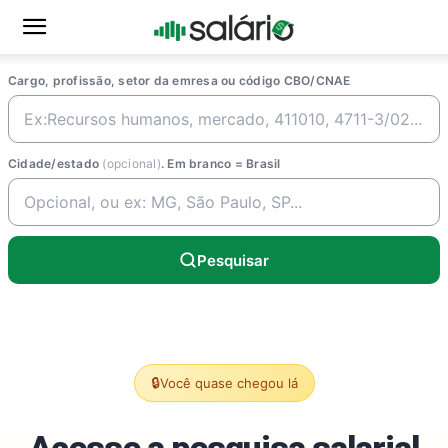
Cargo, profissão, setor da emresa ou código CBO/CNAE
Cidade/estado
(opcional)
. Em branco = Brasil
Pesquisar
🔒
Você quase chegou lá