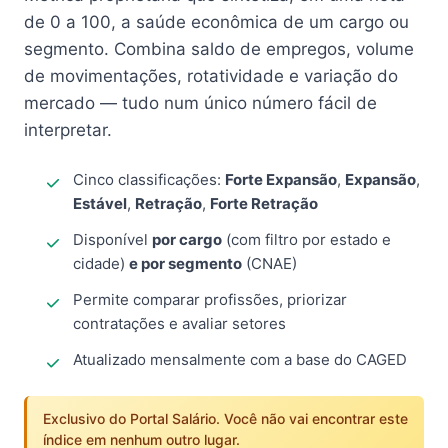
de 0 a 100, a saúde econômica de um cargo ou
segmento. Combina saldo de empregos, volume
de movimentações, rotatividade e variação do
mercado — tudo num único número fácil de
interpretar.
Cinco classificações:
Forte Expansão
,
Expansão
,
Estável
,
Retração
,
Forte Retração
Disponível
por cargo
(com filtro por estado e
cidade)
e por segmento
(CNAE)
Permite comparar profissões, priorizar
contratações e avaliar setores
Atualizado mensalmente com a base do CAGED
Exclusivo do Portal Salário. Você não vai encontrar este
índice em nenhum outro lugar.