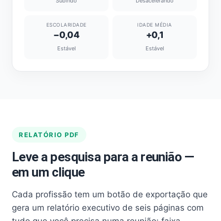
Subindo
Desacelerando
ESCOLARIDADE
IDADE MÉDIA
−0,04
+0,1
Estável
Estável
RELATÓRIO PDF
Leve a pesquisa para a reunião —
em um clique
Cada profissão tem um botão de exportação que
gera um relatório executivo de seis páginas com