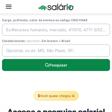
Cargo, profissão, setor da emresa ou código CBO/CNAE
Cidade/estado
(opcional)
. Em branco = Brasil
Pesquisar
🔒
Você quase chegou lá