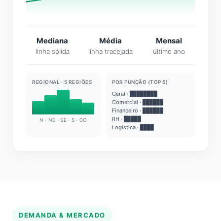
Mediana
Média
Mensal
linha sólida
linha tracejada
último ano
REGIONAL · 5 REGIÕES
POR FUNÇÃO (TOP 5)
Geral · ████████
Comercial · ██████
Financeiro · ██████
RH · █████
N · NE · SE · S · CO
Logística · ████
DEMANDA & MERCADO