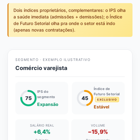
Dois índices proprietários, complementares: o IPS olha
a saúde imediata (admissões + demissões); o Índice
de Futuro Setorial olha pra onde o setor está indo
(apenas novas contratações).
SEGMENTO · EXEMPLO ILUSTRATIVO
Comércio varejista
Índice de
IPS do
Futuro Setorial
segmento
75
45
EXCLUSIVO
Expansão
Estável
SALÁRIO REAL
VOLUME
+6,4%
−15,9%