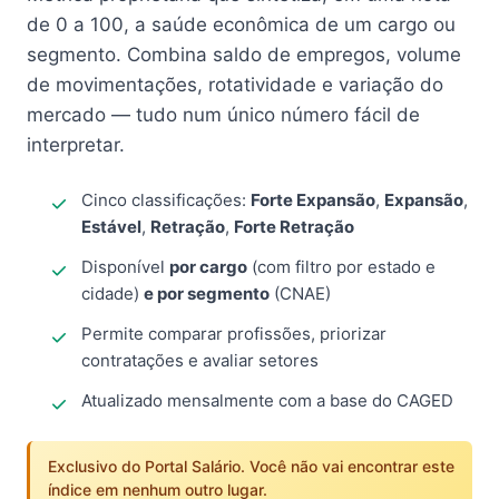
de 0 a 100, a saúde econômica de um cargo ou
segmento. Combina saldo de empregos, volume
de movimentações, rotatividade e variação do
mercado — tudo num único número fácil de
interpretar.
Cinco classificações:
Forte Expansão
,
Expansão
,
Estável
,
Retração
,
Forte Retração
Disponível
por cargo
(com filtro por estado e
cidade)
e por segmento
(CNAE)
Permite comparar profissões, priorizar
contratações e avaliar setores
Atualizado mensalmente com a base do CAGED
Exclusivo do Portal Salário. Você não vai encontrar este
índice em nenhum outro lugar.