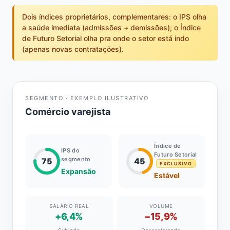
Dois índices proprietários, complementares: o IPS olha
a saúde imediata (admissões + demissões); o Índice
de Futuro Setorial olha pra onde o setor está indo
(apenas novas contratações).
SEGMENTO · EXEMPLO ILUSTRATIVO
Comércio varejista
Índice de
IPS do
Futuro Setorial
segmento
75
45
EXCLUSIVO
Expansão
Estável
SALÁRIO REAL
VOLUME
+6,4%
−15,9%