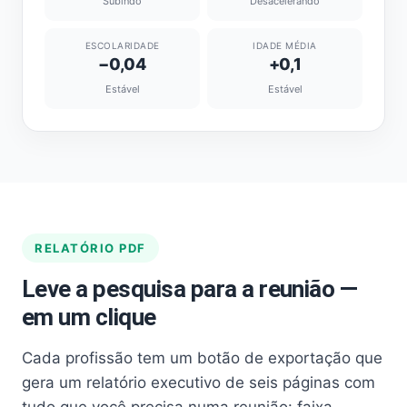
Subindo
Desacelerando
ESCOLARIDADE
IDADE MÉDIA
−0,04
+0,1
Estável
Estável
RELATÓRIO PDF
Leve a pesquisa para a reunião —
em um clique
Cada profissão tem um botão de exportação que
gera um relatório executivo de seis páginas com