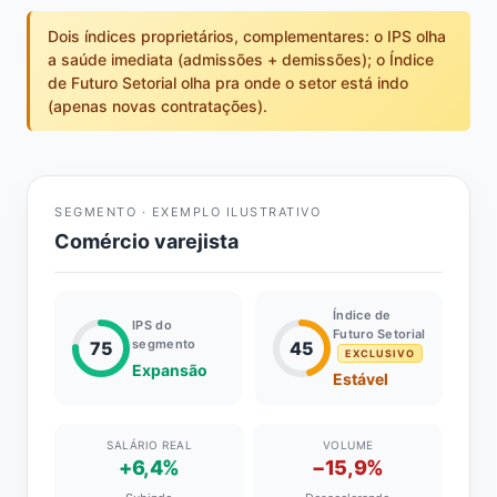
Dois índices proprietários, complementares: o IPS olha
a saúde imediata (admissões + demissões); o Índice
de Futuro Setorial olha pra onde o setor está indo
(apenas novas contratações).
SEGMENTO · EXEMPLO ILUSTRATIVO
Comércio varejista
Índice de
IPS do
Futuro Setorial
segmento
75
45
EXCLUSIVO
Expansão
Estável
SALÁRIO REAL
VOLUME
+6,4%
−15,9%