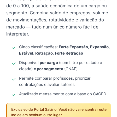
de 0 a 100, a saúde econômica de um cargo ou
segmento. Combina saldo de empregos, volume
de movimentações, rotatividade e variação do
mercado — tudo num único número fácil de
interpretar.
Cinco classificações:
Forte Expansão
,
Expansão
,
Estável
,
Retração
,
Forte Retração
Disponível
por cargo
(com filtro por estado e
cidade)
e por segmento
(CNAE)
Permite comparar profissões, priorizar
contratações e avaliar setores
Atualizado mensalmente com a base do CAGED
Exclusivo do Portal Salário. Você não vai encontrar este
índice em nenhum outro lugar.