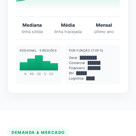
Mediana
Média
Mensal
linha sólida
linha tracejada
último ano
REGIONAL · 5 REGIÕES
POR FUNÇÃO (TOP 5)
Geral · ████████
Comercial · ██████
Financeiro · ██████
RH · █████
N · NE · SE · S · CO
Logística · ████
DEMANDA & MERCADO