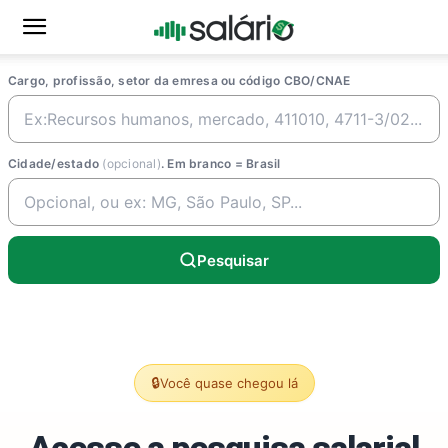
Cargo, profissão, setor da emresa ou código CBO/CNAE
Cidade/estado
(opcional)
. Em branco = Brasil
Pesquisar
🔒
Você quase chegou lá