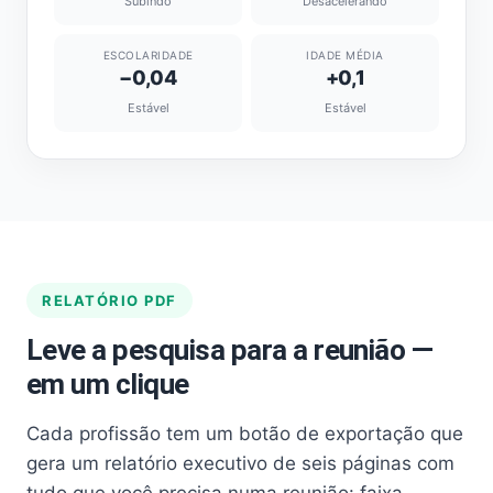
Subindo
Desacelerando
ESCOLARIDADE
IDADE MÉDIA
−0,04
+0,1
Estável
Estável
RELATÓRIO PDF
Leve a pesquisa para a reunião —
em um clique
Cada profissão tem um botão de exportação que
gera um relatório executivo de seis páginas com