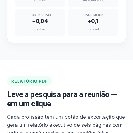
Subindo
Desacelerando
ESCOLARIDADE
IDADE MÉDIA
−0,04
+0,1
Estável
Estável
RELATÓRIO PDF
Leve a pesquisa para a reunião —
em um clique
Cada profissão tem um botão de exportação que
gera um relatório executivo de seis páginas com