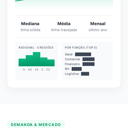
Mediana
Média
Mensal
linha sólida
linha tracejada
último ano
REGIONAL · 5 REGIÕES
POR FUNÇÃO (TOP 5)
Geral · ████████
Comercial · ██████
Financeiro · ██████
RH · █████
N · NE · SE · S · CO
Logística · ████
DEMANDA & MERCADO