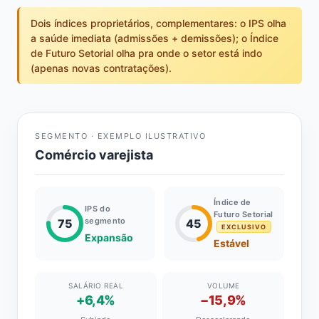
Dois índices proprietários, complementares: o IPS olha
a saúde imediata (admissões + demissões); o Índice
de Futuro Setorial olha pra onde o setor está indo
(apenas novas contratações).
SEGMENTO · EXEMPLO ILUSTRATIVO
Comércio varejista
Índice de
IPS do
Futuro Setorial
segmento
75
45
EXCLUSIVO
Expansão
Estável
SALÁRIO REAL
VOLUME
+6,4%
−15,9%