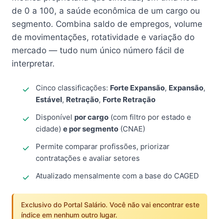
de 0 a 100, a saúde econômica de um cargo ou
segmento. Combina saldo de empregos, volume
de movimentações, rotatividade e variação do
mercado — tudo num único número fácil de
interpretar.
Cinco classificações:
Forte Expansão
,
Expansão
,
Estável
,
Retração
,
Forte Retração
Disponível
por cargo
(com filtro por estado e
cidade)
e por segmento
(CNAE)
Permite comparar profissões, priorizar
contratações e avaliar setores
Atualizado mensalmente com a base do CAGED
Exclusivo do Portal Salário. Você não vai encontrar este
índice em nenhum outro lugar.