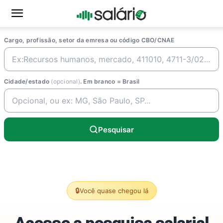
Cargo, profissão, setor da emresa ou código CBO/CNAE
Cidade/estado
(opcional)
. Em branco = Brasil
Pesquisar
🔒
Você quase chegou lá