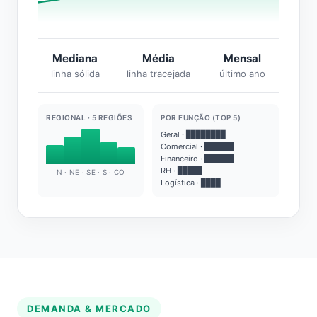
Mediana
Média
Mensal
linha sólida
linha tracejada
último ano
REGIONAL · 5 REGIÕES
POR FUNÇÃO (TOP 5)
Geral · ████████
Comercial · ██████
Financeiro · ██████
RH · █████
N · NE · SE · S · CO
Logística · ████
DEMANDA & MERCADO