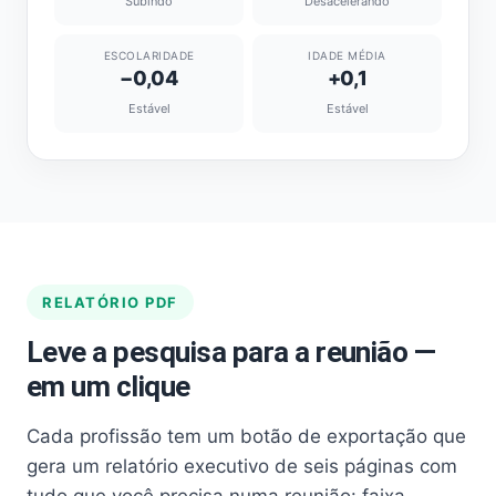
Subindo
Desacelerando
ESCOLARIDADE
IDADE MÉDIA
−0,04
+0,1
Estável
Estável
RELATÓRIO PDF
Leve a pesquisa para a reunião —
em um clique
Cada profissão tem um botão de exportação que
gera um relatório executivo de seis páginas com