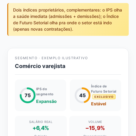
Dois índices proprietários, complementares: o IPS olha
a saúde imediata (admissões + demissões); o Índice
de Futuro Setorial olha pra onde o setor está indo
(apenas novas contratações).
SEGMENTO · EXEMPLO ILUSTRATIVO
Comércio varejista
Índice de
IPS do
Futuro Setorial
segmento
75
45
EXCLUSIVO
Expansão
Estável
SALÁRIO REAL
VOLUME
+6,4%
−15,9%