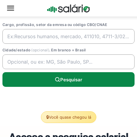
Cargo, profissão, setor da emresa ou código CBO/CNAE
Cidade/estado
(opcional)
. Em branco = Brasil
Pesquisar
🔒
Você quase chegou lá