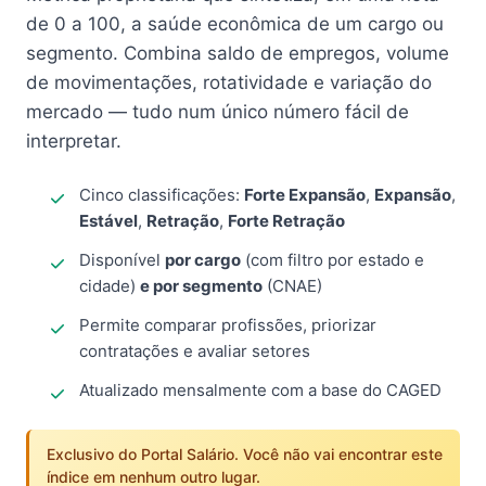
de 0 a 100, a saúde econômica de um cargo ou
segmento. Combina saldo de empregos, volume
de movimentações, rotatividade e variação do
mercado — tudo num único número fácil de
interpretar.
Cinco classificações:
Forte Expansão
,
Expansão
,
Estável
,
Retração
,
Forte Retração
Disponível
por cargo
(com filtro por estado e
cidade)
e por segmento
(CNAE)
Permite comparar profissões, priorizar
contratações e avaliar setores
Atualizado mensalmente com a base do CAGED
Exclusivo do Portal Salário. Você não vai encontrar este
índice em nenhum outro lugar.