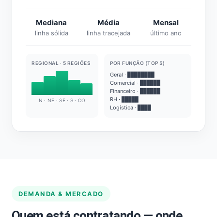
Mediana
Média
Mensal
linha sólida
linha tracejada
último ano
REGIONAL · 5 REGIÕES
POR FUNÇÃO (TOP 5)
Geral · ████████
Comercial · ██████
Financeiro · ██████
RH · █████
N · NE · SE · S · CO
Logística · ████
DEMANDA & MERCADO
Quem está contratando — onde,