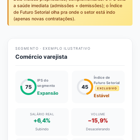
a saúde imediata (admissões + demissões); o Índice
de Futuro Setorial olha pra onde o setor está indo
(apenas novas contratações).
SEGMENTO · EXEMPLO ILUSTRATIVO
Comércio varejista
Índice de
IPS do
Futuro Setorial
segmento
75
45
EXCLUSIVO
Expansão
Estável
SALÁRIO REAL
VOLUME
+6,4%
−15,9%
Subindo
Desacelerando