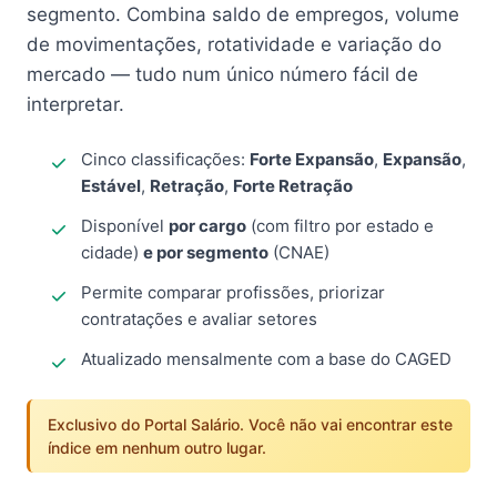
segmento. Combina saldo de empregos, volume
de movimentações, rotatividade e variação do
mercado — tudo num único número fácil de
interpretar.
Cinco classificações:
Forte Expansão
,
Expansão
,
Estável
,
Retração
,
Forte Retração
Disponível
por cargo
(com filtro por estado e
cidade)
e por segmento
(CNAE)
Permite comparar profissões, priorizar
contratações e avaliar setores
Atualizado mensalmente com a base do CAGED
Exclusivo do Portal Salário. Você não vai encontrar este
índice em nenhum outro lugar.