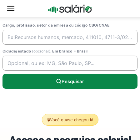
Cargo, profissão, setor da emresa ou código CBO/CNAE
Cidade/estado
(opcional)
. Em branco = Brasil
Pesquisar
🔒
Você quase chegou lá