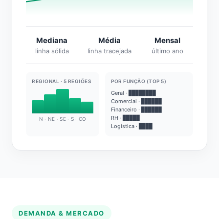
Mediana
Média
Mensal
linha sólida
linha tracejada
último ano
REGIONAL · 5 REGIÕES
POR FUNÇÃO (TOP 5)
Geral · ████████
Comercial · ██████
Financeiro · ██████
RH · █████
N · NE · SE · S · CO
Logística · ████
DEMANDA & MERCADO