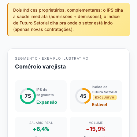
Dois índices proprietários, complementares: o IPS olha
a saúde imediata (admissões + demissões); o Índice
de Futuro Setorial olha pra onde o setor está indo
(apenas novas contratações).
SEGMENTO · EXEMPLO ILUSTRATIVO
Comércio varejista
Índice de
IPS do
Futuro Setorial
segmento
75
45
EXCLUSIVO
Expansão
Estável
SALÁRIO REAL
VOLUME
+6,4%
−15,9%