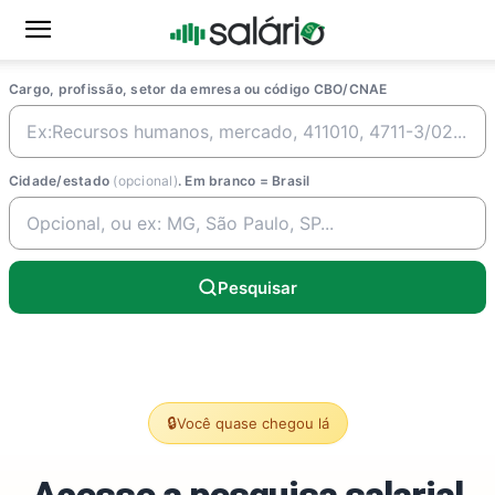
Cargo, profissão, setor da emresa ou código CBO/CNAE
Cidade/estado
(opcional)
. Em branco = Brasil
Pesquisar
🔒
Você quase chegou lá