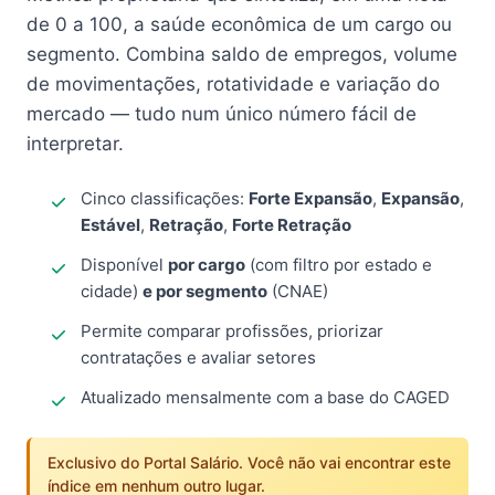
de 0 a 100, a saúde econômica de um cargo ou
segmento. Combina saldo de empregos, volume
de movimentações, rotatividade e variação do
mercado — tudo num único número fácil de
interpretar.
Cinco classificações:
Forte Expansão
,
Expansão
,
Estável
,
Retração
,
Forte Retração
Disponível
por cargo
(com filtro por estado e
cidade)
e por segmento
(CNAE)
Permite comparar profissões, priorizar
contratações e avaliar setores
Atualizado mensalmente com a base do CAGED
Exclusivo do Portal Salário. Você não vai encontrar este
índice em nenhum outro lugar.