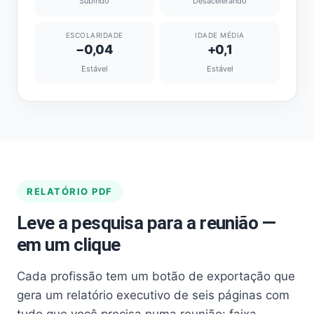
Subindo
Desacelerando
ESCOLARIDADE
IDADE MÉDIA
−0,04
+0,1
Estável
Estável
RELATÓRIO PDF
Leve a pesquisa para a reunião —
em um clique
Cada profissão tem um botão de exportação que
gera um relatório executivo de seis páginas com