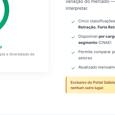
variação do mercado — 
interpretar.
Cinco classificaçõe
Retração
,
Forte Re
Disponível
por carg
segmento
(CNAE)
o
Permite comparar pro
mpla e diversidade de
setores
Atualizado mensal
Exclusivo do Portal Salári
nenhum outro lugar.