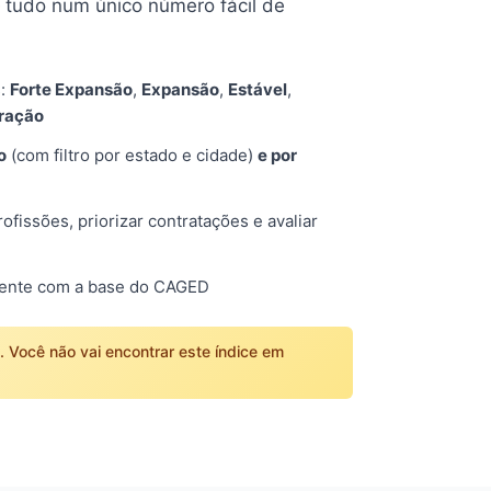
tudo num único número fácil de
s:
Forte Expansão
,
Expansão
,
Estável
,
tração
o
(com filtro por estado e cidade)
e por
fissões, priorizar contratações e avaliar
mente com a base do CAGED
o. Você não vai encontrar este índice em