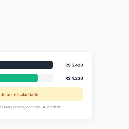
R$ 5.420
R$ 4.230
ado por escolaridade
res reais variam por cargo, UF e cidade.