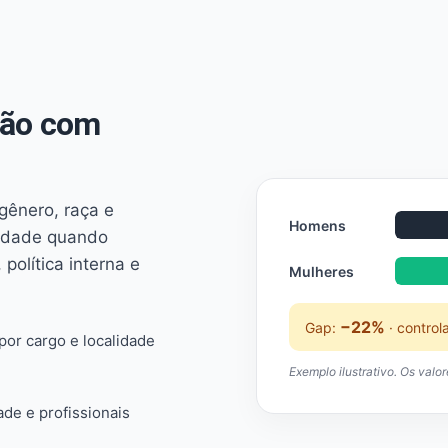
não com
 gênero, raça e
Homens
ridade quando
 política interna e
Mulheres
−22%
Gap:
· control
or cargo e localidade
Exemplo ilustrativo. Os valo
ade e profissionais