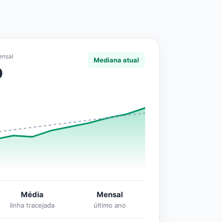
ensal
Mediana atual
0
Média
Mensal
linha tracejada
último ano