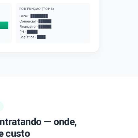
POR FUNÇÃO (TOP 5)
Geral · ████████
Comercial · ██████
Financeiro · ██████
RH · █████
Logística · ████
ntratando — onde,
e custo