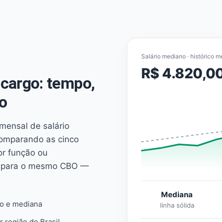
Salário mediano · histórico m
R$ 4.820,0
cargo: tempo,
o
mensal de salário
comparando as cinco
or função ou
es para o mesmo CBO —
Mediana
io e mediana
linha sólida
r região do Brasil