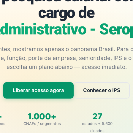
cargo de
Administrativo - Ser
antes, mostramos apenas o panorama Brasil. Para d
e, função, porte da empresa, senioridade, IPS e o 
escolha um plano abaixo — acesso imediato.
Liberar acesso agora
Conhecer o IPS
+
1.000+
27
ões
CNAEs / segmentos
estados + 5.600
cidades