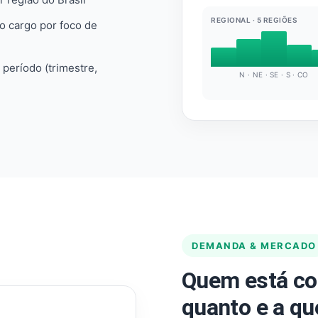
REGIONAL · 5 REGIÕES
do cargo por foco de
e período (trimestre,
N · NE · SE · S · CO
DEMANDA & MERCADO
Quem está co
quanto e a qu