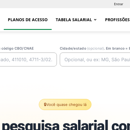
Entrar
PLANOS DE ACESSO
TABELA SALARIAL
PROFISSÕES
ou código CBO/CNAE
Cidade/estado
(opcional)
. Em branco = 
🔒
Você quase chegou lá
pesquisa salarial c