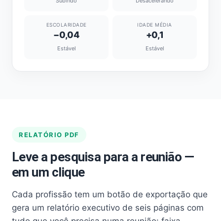
Subindo
Desacelerando
ESCOLARIDADE
IDADE MÉDIA
−0,04
+0,1
Estável
Estável
RELATÓRIO PDF
Leve a pesquisa para a reunião —
em um clique
Cada profissão tem um botão de exportação que
gera um relatório executivo de seis páginas com