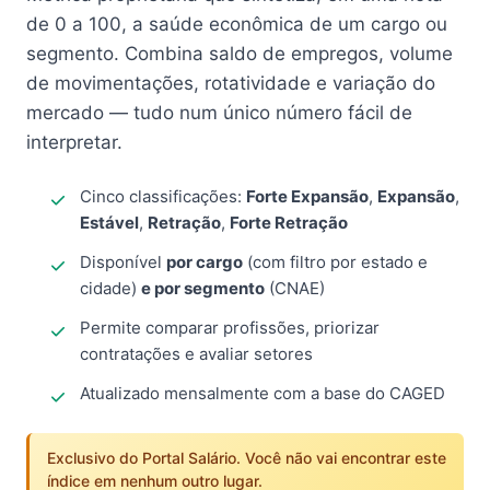
de 0 a 100, a saúde econômica de um cargo ou
segmento. Combina saldo de empregos, volume
de movimentações, rotatividade e variação do
mercado — tudo num único número fácil de
interpretar.
Cinco classificações:
Forte Expansão
,
Expansão
,
Estável
,
Retração
,
Forte Retração
Disponível
por cargo
(com filtro por estado e
cidade)
e por segmento
(CNAE)
Permite comparar profissões, priorizar
contratações e avaliar setores
Atualizado mensalmente com a base do CAGED
Exclusivo do Portal Salário. Você não vai encontrar este
índice em nenhum outro lugar.