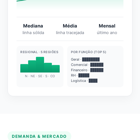
Mediana
Média
Mensal
linha sólida
linha tracejada
último ano
REGIONAL · 5 REGIÕES
POR FUNÇÃO (TOP 5)
Geral · ████████
Comercial · ██████
Financeiro · ██████
RH · █████
N · NE · SE · S · CO
Logística · ████
DEMANDA & MERCADO