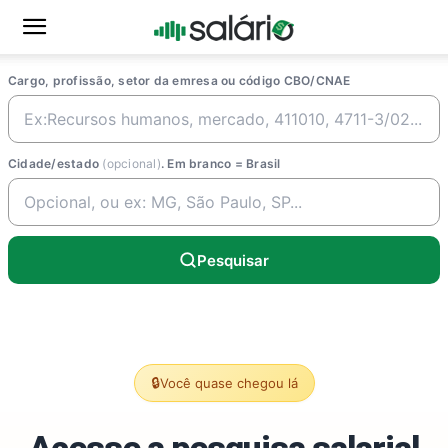
Cargo, profissão, setor da emresa ou código CBO/CNAE
Cidade/estado
(opcional)
. Em branco = Brasil
Pesquisar
🔒
Você quase chegou lá