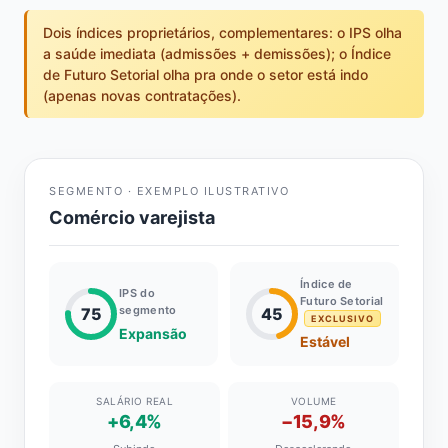
Dois índices proprietários, complementares: o IPS olha
a saúde imediata (admissões + demissões); o Índice
de Futuro Setorial olha pra onde o setor está indo
(apenas novas contratações).
SEGMENTO · EXEMPLO ILUSTRATIVO
Comércio varejista
Índice de
IPS do
Futuro Setorial
segmento
75
45
EXCLUSIVO
Expansão
Estável
SALÁRIO REAL
VOLUME
+6,4%
−15,9%