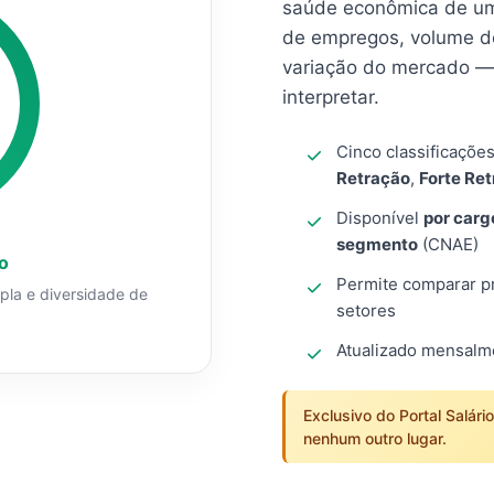
saúde econômica de um
de empregos, volume d
variação do mercado — 
interpretar.
Cinco classificaçõe
Retração
,
Forte Re
Disponível
por carg
segmento
(CNAE)
o
Permite comparar pro
mpla e diversidade de
setores
Atualizado mensal
Exclusivo do Portal Salári
nenhum outro lugar.