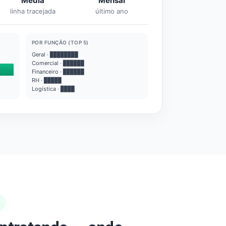
Média
Mensal
linha tracejada
último ano
POR FUNÇÃO (TOP 5)
Geral · ████████
Comercial · ██████
Financeiro · ██████
RH · █████
Logística · ████