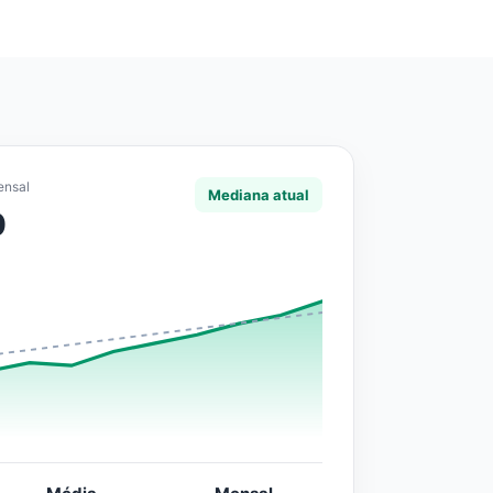
ensal
Mediana atual
0