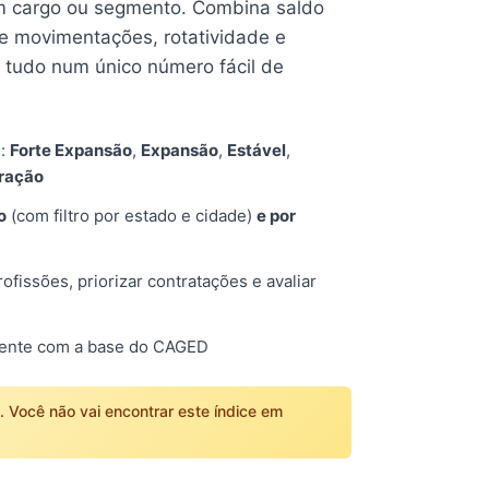
 cargo ou segmento. Combina saldo
e movimentações, rotatividade e
tudo num único número fácil de
s:
Forte Expansão
,
Expansão
,
Estável
,
tração
o
(com filtro por estado e cidade)
e por
fissões, priorizar contratações e avaliar
mente com a base do CAGED
o. Você não vai encontrar este índice em