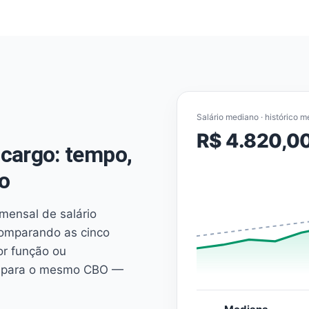
Salário mediano · histórico m
R$ 4.820,0
cargo: tempo,
o
mensal de salário
comparando as cinco
or função ou
es para o mesmo CBO —