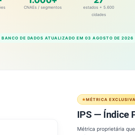
+
1.000+
27
ões
CNAEs / segmentos
estados + 5.600
cidades
BANCO DE DADOS ATUALIZADO EM
03 AGOSTO DE 2026
MÉTRICA EXCLUSIV
IPS — Índice P
Métrica proprietária qu