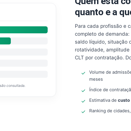
Quem está co
quanto e a qu
Para cada profissão e 
completo de demanda: 
saldo líquido, situação
rotatividade, amplitude
CLT por contratação. D
Volume de admissõ
meses
ssão consultada.
Índice de contrataçã
Estimativa de
custo
Ranking de cidades