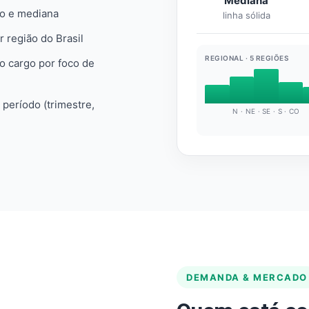
Mediana
io e mediana
linha sólida
r região do Brasil
REGIONAL · 5 REGIÕES
do cargo por foco de
e período (trimestre,
N · NE · SE · S · CO
DEMANDA & MERCADO