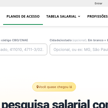
Entrar
PLANOS DE ACESSO
TABELA SALARIAL
PROFISSÕES
ou código CBO/CNAE
Cidade/estado
(opcional)
. Em branco = 
🔒
Você quase chegou lá
pesquisa salarial c