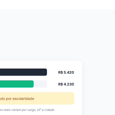
R$ 5.420
R$ 4.230
ado por escolaridade
res reais variam por cargo, UF e cidade.