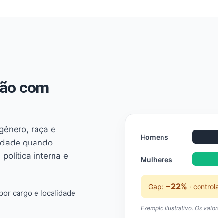
não com
 gênero, raça e
Homens
ridade quando
 política interna e
Mulheres
−22%
Gap:
· control
or cargo e localidade
Exemplo ilustrativo. Os valo