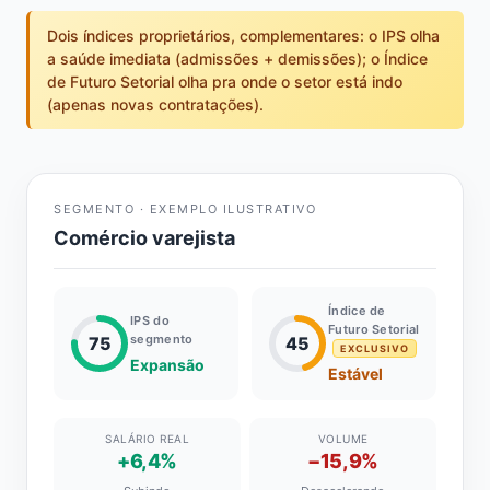
Dois índices proprietários, complementares: o IPS olha
a saúde imediata (admissões + demissões); o Índice
de Futuro Setorial olha pra onde o setor está indo
(apenas novas contratações).
SEGMENTO · EXEMPLO ILUSTRATIVO
Comércio varejista
Índice de
IPS do
Futuro Setorial
segmento
75
45
EXCLUSIVO
Expansão
Estável
SALÁRIO REAL
VOLUME
+6,4%
−15,9%