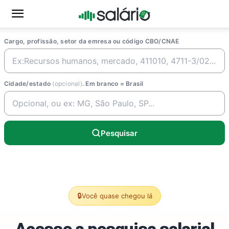
Cargo, profissão, setor da emresa ou código CBO/CNAE
Cidade/estado
(opcional)
. Em branco = Brasil
Pesquisar
🔒
Você quase chegou lá