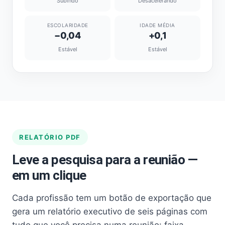
Subindo
Desacelerando
ESCOLARIDADE
IDADE MÉDIA
−0,04
+0,1
Estável
Estável
RELATÓRIO PDF
Leve a pesquisa para a reunião —
em um clique
Cada profissão tem um botão de exportação que
gera um relatório executivo de seis páginas com