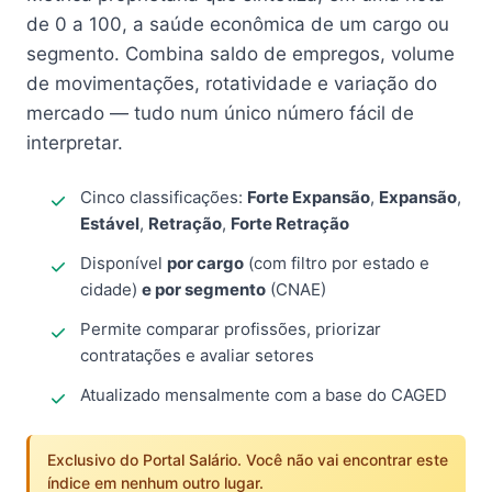
de 0 a 100, a saúde econômica de um cargo ou
segmento. Combina saldo de empregos, volume
de movimentações, rotatividade e variação do
mercado — tudo num único número fácil de
interpretar.
Cinco classificações:
Forte Expansão
,
Expansão
,
Estável
,
Retração
,
Forte Retração
Disponível
por cargo
(com filtro por estado e
cidade)
e por segmento
(CNAE)
Permite comparar profissões, priorizar
contratações e avaliar setores
Atualizado mensalmente com a base do CAGED
Exclusivo do Portal Salário. Você não vai encontrar este
índice em nenhum outro lugar.