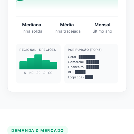
Mediana
Média
Mensal
linha sólida
linha tracejada
último ano
REGIONAL · 5 REGIÕES
POR FUNÇÃO (TOP 5)
Geral · ████████
Comercial · ██████
Financeiro · ██████
RH · █████
N · NE · SE · S · CO
Logística · ████
DEMANDA & MERCADO