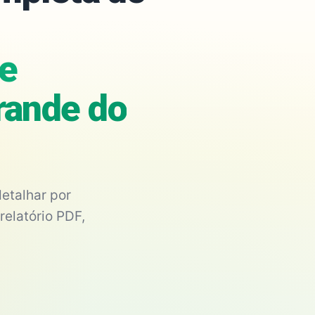
de
Grande do
etalhar por
relatório PDF,