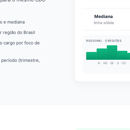
Mediana
io e mediana
linha sólida
r região do Brasil
REGIONAL · 5 REGIÕES
do cargo por foco de
e período (trimestre,
N · NE · SE · S · CO