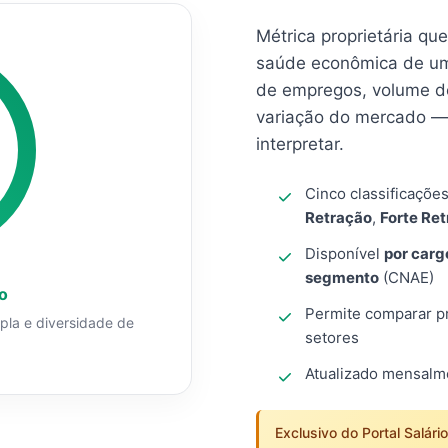
Métrica proprietária qu
saúde econômica de um
de empregos, volume d
variação do mercado — 
interpretar.
Cinco classificaçõe
Retração
,
Forte Re
Disponível
por carg
segmento
(CNAE)
o
Permite comparar pro
mpla e diversidade de
setores
Atualizado mensal
Exclusivo do Portal Salári