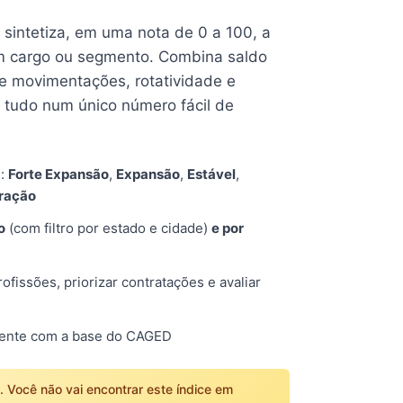
e sintetiza, em uma nota de 0 a 100, a
 cargo ou segmento. Combina saldo
e movimentações, rotatividade e
tudo num único número fácil de
s:
Forte Expansão
,
Expansão
,
Estável
,
tração
o
(com filtro por estado e cidade)
e por
fissões, priorizar contratações e avaliar
mente com a base do CAGED
o. Você não vai encontrar este índice em