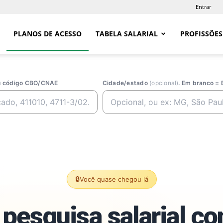
Entrar
PLANOS DE ACESSO
TABELA SALARIAL
PROFISSÕES
ou código CBO/CNAE
Cidade/estado
(opcional)
. Em branco = 
🔒
Você quase chegou lá
pesquisa salarial c