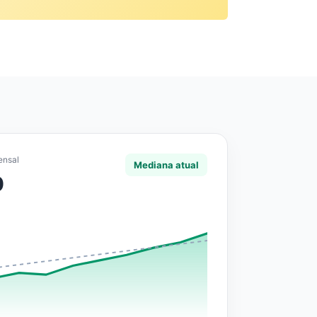
ensal
Mediana atual
0