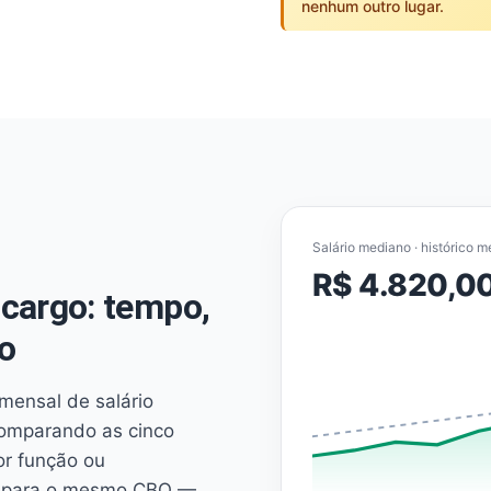
nenhum outro lugar.
Salário mediano · histórico m
R$ 4.820,0
cargo: tempo,
o
mensal de salário
comparando as cinco
or função ou
es para o mesmo CBO —