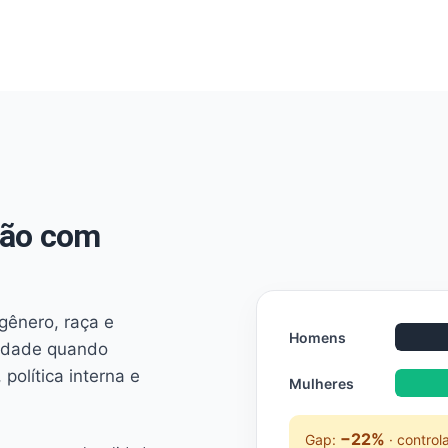
não com
 gênero, raça e
Homens
ridade quando
 política interna e
Mulheres
−22%
Gap:
· control