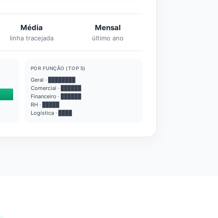
Média
Mensal
linha tracejada
último ano
POR FUNÇÃO (TOP 5)
Geral · ████████
Comercial · ██████
Financeiro · ██████
RH · █████
Logística · ████