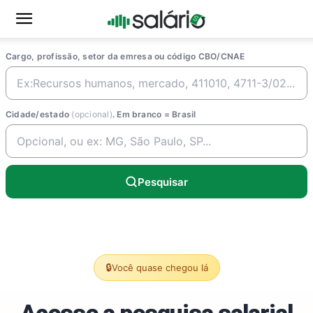
Cargo, profissão, setor da emresa ou código CBO/CNAE
Cidade/estado
(opcional)
. Em branco = Brasil
Pesquisar
🔒
Você quase chegou lá