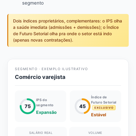
segmento
Dois índices proprietários, complementares: o IPS olha
a saúde imediata (admissões + demissões); o Índice
de Futuro Setorial olha pra onde o setor está indo
(apenas novas contratações).
SEGMENTO · EXEMPLO ILUSTRATIVO
Comércio varejista
Índice de
IPS do
Futuro Setorial
segmento
75
45
EXCLUSIVO
Expansão
Estável
SALÁRIO REAL
VOLUME