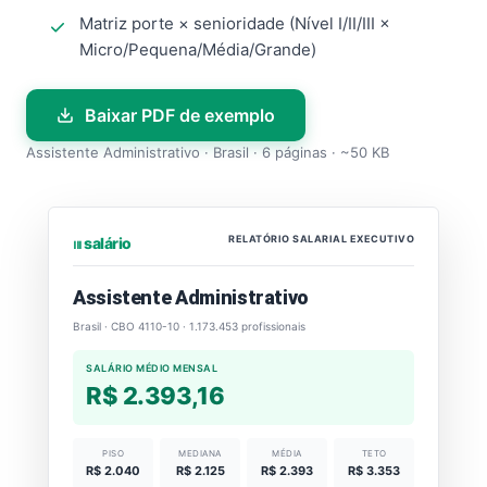
Matriz porte × senioridade (Nível I/II/III ×
Micro/Pequena/Média/Grande)
Baixar PDF de exemplo
Assistente Administrativo · Brasil · 6 páginas · ~50 KB
RELATÓRIO SALARIAL EXECUTIVO
⏐⏐⏐ salário
Assistente Administrativo
Brasil · CBO 4110-10 · 1.173.453 profissionais
SALÁRIO MÉDIO MENSAL
R$ 2.393,16
PISO
MEDIANA
MÉDIA
TETO
R$ 2.040
R$ 2.125
R$ 2.393
R$ 3.353