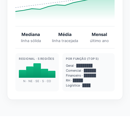
Mediana
Média
Mensal
linha sólida
linha tracejada
último ano
REGIONAL · 5 REGIÕES
POR FUNÇÃO (TOP 5)
Geral · ████████
Comercial · ██████
Financeiro · ██████
RH · █████
N · NE · SE · S · CO
Logística · ████