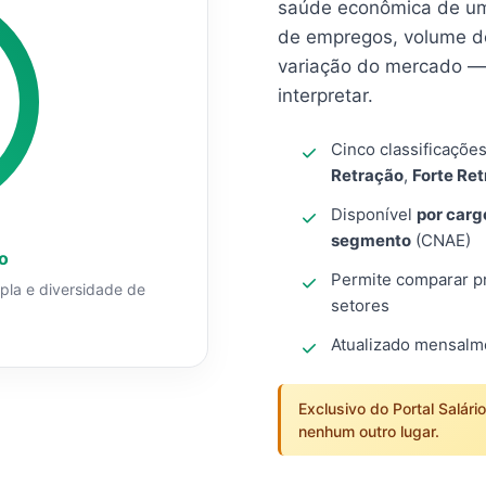
saúde econômica de um
de empregos, volume d
variação do mercado — 
interpretar.
Cinco classificaçõe
Retração
,
Forte Re
Disponível
por carg
segmento
(CNAE)
o
Permite comparar pro
mpla e diversidade de
setores
Atualizado mensal
Exclusivo do Portal Salári
nenhum outro lugar.