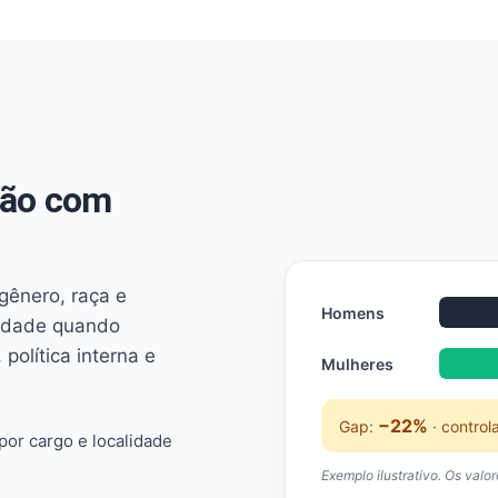
não com
 gênero, raça e
Homens
ridade quando
 política interna e
Mulheres
−22%
Gap:
· control
or cargo e localidade
Exemplo ilustrativo. Os valo