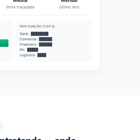
Média
Mensal
linha tracejada
último ano
POR FUNÇÃO (TOP 5)
Geral · ████████
Comercial · ██████
Financeiro · ██████
RH · █████
Logística · ████