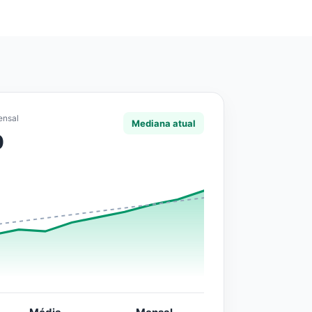
ensal
Mediana atual
0