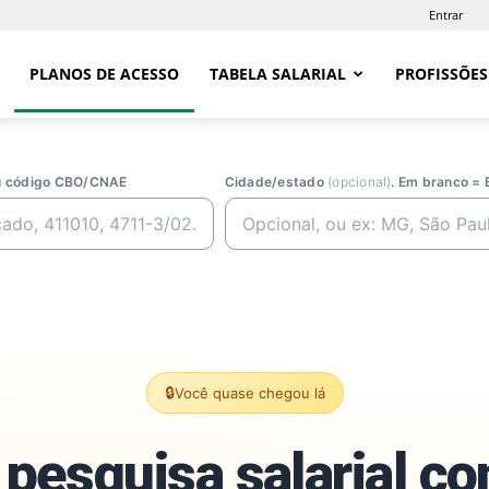
Entrar
PLANOS DE ACESSO
TABELA SALARIAL
PROFISSÕES
ou código CBO/CNAE
Cidade/estado
(opcional)
. Em branco = 
🔒
Você quase chegou lá
pesquisa salarial c