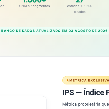
+
1.000+
27
ões
CNAEs / segmentos
estados + 5.600
cidades
BANCO DE DADOS ATUALIZADO EM
03 AGOSTO DE 2026
MÉTRICA EXCLUSIV
IPS — Índice P
Métrica proprietária qu