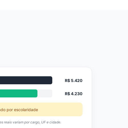
R$ 5.420
R$ 4.230
ado por escolaridade
res reais variam por cargo, UF e cidade.