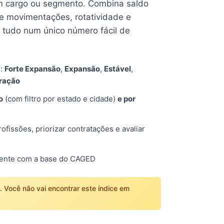
 cargo ou segmento. Combina saldo
e movimentações, rotatividade e
tudo num único número fácil de
s:
Forte Expansão
,
Expansão
,
Estável
,
tração
o
(com filtro por estado e cidade)
e por
fissões, priorizar contratações e avaliar
mente com a base do CAGED
o. Você não vai encontrar este índice em