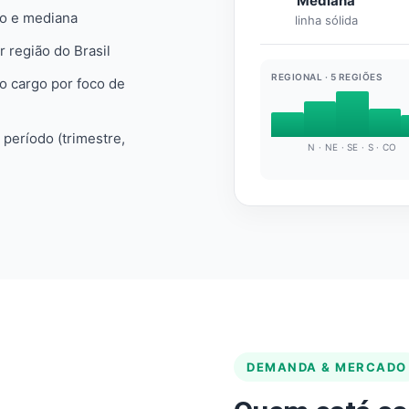
Mediana
io e mediana
linha sólida
r região do Brasil
REGIONAL · 5 REGIÕES
do cargo por foco de
e período (trimestre,
N · NE · SE · S · CO
DEMANDA & MERCADO