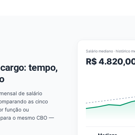
Salário mediano · histórico m
R$ 4.820,0
cargo: tempo,
o
mensal de salário
comparando as cinco
or função ou
es para o mesmo CBO —