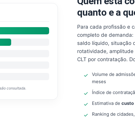
Quem está co
quanto e a qu
Para cada profissão e 
completo de demanda: 
saldo líquido, situação
rotatividade, amplitude
CLT por contratação. D
Volume de admissõ
meses
ssão consultada.
Índice de contrataçã
Estimativa de
custo
Ranking de cidades