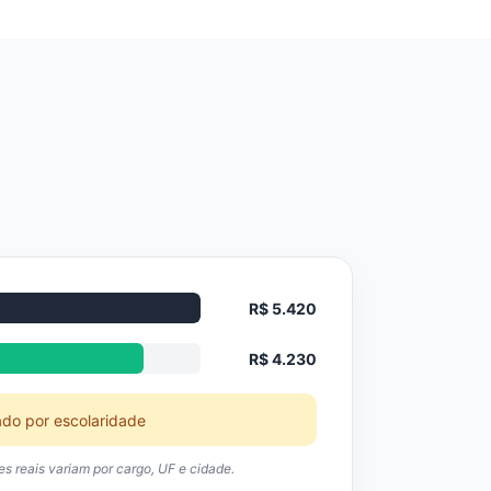
R$ 5.420
R$ 4.230
ado por escolaridade
res reais variam por cargo, UF e cidade.