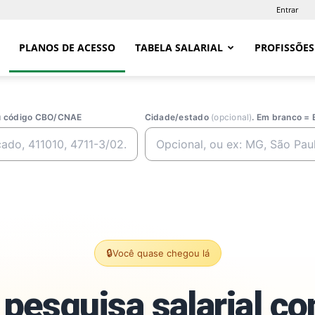
Entrar
PLANOS DE ACESSO
TABELA SALARIAL
PROFISSÕES
ou código CBO/CNAE
Cidade/estado
(opcional)
. Em branco = 
🔒
Você quase chegou lá
pesquisa salarial c