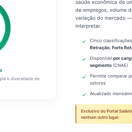
saúde econômica de um
de empregos, volume d
variação do mercado — 
interpretar.
Cinco classificaçõe
Retração
,
Forte Re
Disponível
por carg
segmento
(CNAE)
o
Permite comparar pro
mpla e diversidade de
setores
Atualizado mensal
Exclusivo do Portal Salári
nenhum outro lugar.