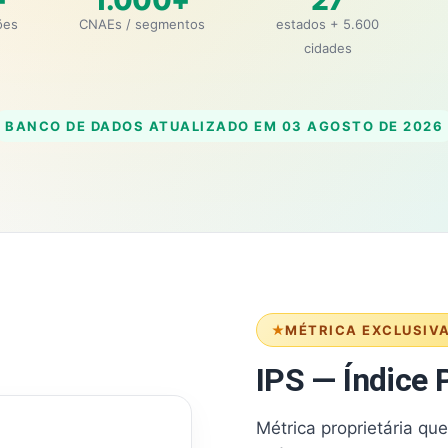
+
1.000+
27
ões
CNAEs / segmentos
estados + 5.600
cidades
BANCO DE DADOS ATUALIZADO EM
03 AGOSTO DE 2026
MÉTRICA EXCLUSIV
IPS — Índice P
Métrica proprietária qu