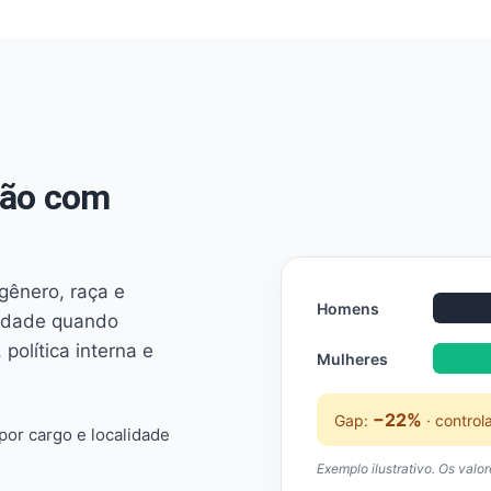
não com
 gênero, raça e
Homens
ridade quando
 política interna e
Mulheres
−22%
Gap:
· control
or cargo e localidade
Exemplo ilustrativo. Os valo