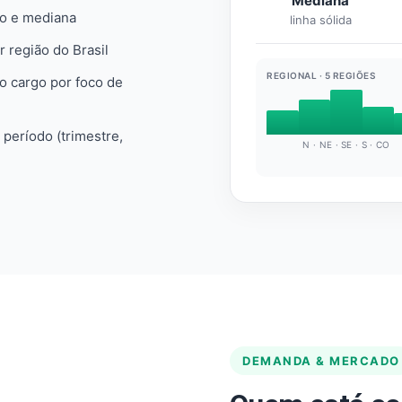
Mediana
io e mediana
linha sólida
r região do Brasil
REGIONAL · 5 REGIÕES
do cargo por foco de
e período (trimestre,
N · NE · SE · S · CO
DEMANDA & MERCADO