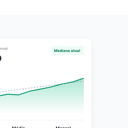
ensal
Mediana atual
0