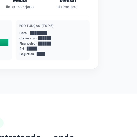
Média
Mensal
linha tracejada
último ano
POR FUNÇÃO (TOP 5)
Geral · ████████
Comercial · ██████
Financeiro · ██████
RH · █████
Logística · ████