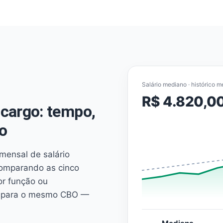
Salário mediano · histórico m
R$ 4.820,0
cargo: tempo,
o
mensal de salário
comparando as cinco
or função ou
es para o mesmo CBO —