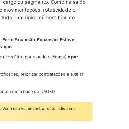
 cargo ou segmento. Combina saldo
e movimentações, rotatividade e
tudo num único número fácil de
s:
Forte Expansão
,
Expansão
,
Estável
,
tração
o
(com filtro por estado e cidade)
e por
fissões, priorizar contratações e avaliar
mente com a base do CAGED
o. Você não vai encontrar este índice em