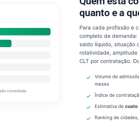
Quem está co
quanto e a qu
Para cada profissão e 
completo de demanda: 
saldo líquido, situação
rotatividade, amplitude
CLT por contratação. D
Volume de admissõ
meses
ssão consultada.
Índice de contrataçã
Estimativa de
custo
Ranking de cidades