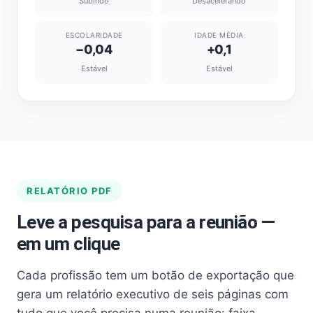
Subindo
Desacelerando
ESCOLARIDADE
IDADE MÉDIA
−0,04
+0,1
Estável
Estável
RELATÓRIO PDF
Leve a pesquisa para a reunião —
em um clique
Cada profissão tem um botão de exportação que
gera um relatório executivo de seis páginas com