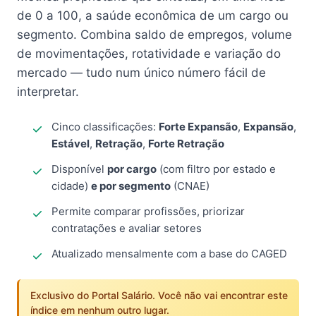
de 0 a 100, a saúde econômica de um cargo ou
segmento. Combina saldo de empregos, volume
de movimentações, rotatividade e variação do
mercado — tudo num único número fácil de
interpretar.
Cinco classificações:
Forte Expansão
,
Expansão
,
Estável
,
Retração
,
Forte Retração
Disponível
por cargo
(com filtro por estado e
cidade)
e por segmento
(CNAE)
Permite comparar profissões, priorizar
contratações e avaliar setores
Atualizado mensalmente com a base do CAGED
Exclusivo do Portal Salário. Você não vai encontrar este
índice em nenhum outro lugar.