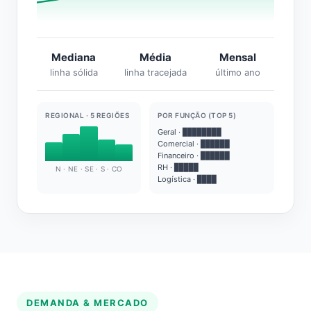
Mediana
Média
Mensal
linha sólida
linha tracejada
último ano
REGIONAL · 5 REGIÕES
POR FUNÇÃO (TOP 5)
Geral · ████████
Comercial · ██████
Financeiro · ██████
RH · █████
N · NE · SE · S · CO
Logística · ████
DEMANDA & MERCADO