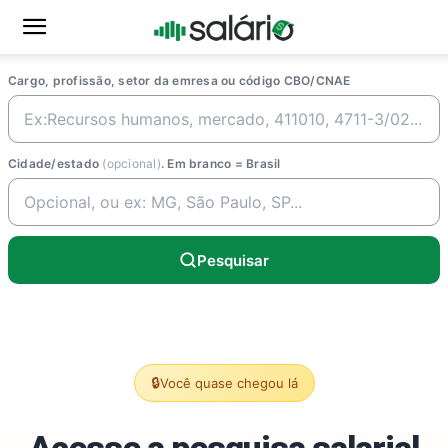
Cargo, profissão, setor da emresa ou código CBO/CNAE
Cidade/estado
(opcional)
. Em branco = Brasil
Pesquisar
🔒
Você quase chegou lá