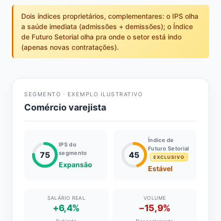
Dois índices proprietários, complementares: o IPS olha
a saúde imediata (admissões + demissões); o Índice
de Futuro Setorial olha pra onde o setor está indo
(apenas novas contratações).
SEGMENTO · EXEMPLO ILUSTRATIVO
Comércio varejista
Índice de
IPS do
Futuro Setorial
segmento
75
45
EXCLUSIVO
Expansão
Estável
SALÁRIO REAL
VOLUME
+6,4%
−15,9%