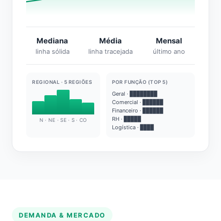
Mediana
Média
Mensal
linha sólida
linha tracejada
último ano
REGIONAL · 5 REGIÕES
POR FUNÇÃO (TOP 5)
Geral · ████████
Comercial · ██████
Financeiro · ██████
RH · █████
N · NE · SE · S · CO
Logística · ████
DEMANDA & MERCADO