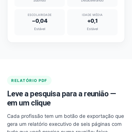
Subindo
Desacelerando
ESCOLARIDADE
IDADE MÉDIA
−0,04
+0,1
Estável
Estável
RELATÓRIO PDF
Leve a pesquisa para a reunião —
em um clique
Cada profissão tem um botão de exportação que
gera um relatório executivo de seis páginas com