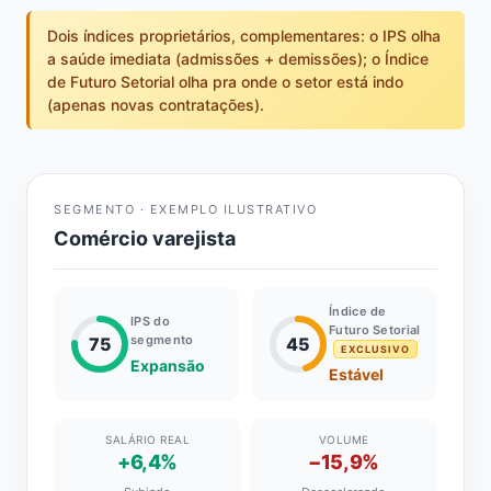
Dois índices proprietários, complementares: o IPS olha
a saúde imediata (admissões + demissões); o Índice
de Futuro Setorial olha pra onde o setor está indo
(apenas novas contratações).
SEGMENTO · EXEMPLO ILUSTRATIVO
Comércio varejista
Índice de
IPS do
Futuro Setorial
segmento
75
45
EXCLUSIVO
Expansão
Estável
SALÁRIO REAL
VOLUME
+6,4%
−15,9%