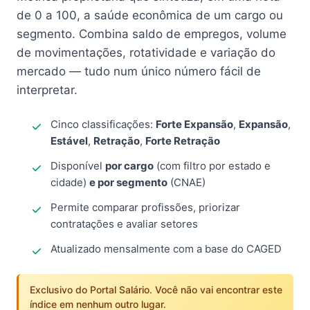
de 0 a 100, a saúde econômica de um cargo ou
segmento. Combina saldo de empregos, volume
de movimentações, rotatividade e variação do
mercado — tudo num único número fácil de
interpretar.
Cinco classificações:
Forte Expansão
,
Expansão
,
Estável
,
Retração
,
Forte Retração
Disponível
por cargo
(com filtro por estado e
cidade)
e por segmento
(CNAE)
Permite comparar profissões, priorizar
contratações e avaliar setores
Atualizado mensalmente com a base do CAGED
Exclusivo do Portal Salário. Você não vai encontrar este
índice em nenhum outro lugar.