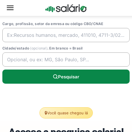
Cargo, profissão, setor da emresa ou código CBO/CNAE
Cidade/estado
(opcional)
. Em branco = Brasil
Pesquisar
🔒
Você quase chegou lá