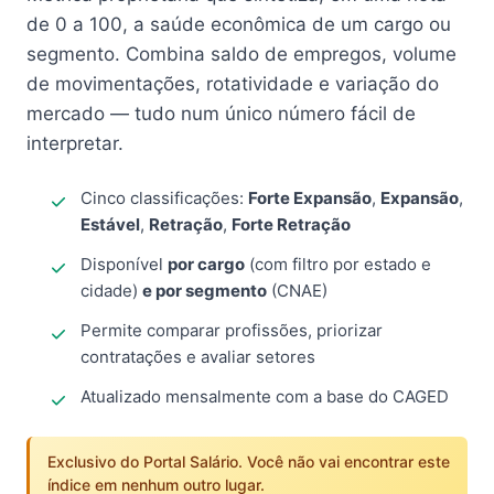
de 0 a 100, a saúde econômica de um cargo ou
segmento. Combina saldo de empregos, volume
de movimentações, rotatividade e variação do
mercado — tudo num único número fácil de
interpretar.
Cinco classificações:
Forte Expansão
,
Expansão
,
Estável
,
Retração
,
Forte Retração
Disponível
por cargo
(com filtro por estado e
cidade)
e por segmento
(CNAE)
Permite comparar profissões, priorizar
contratações e avaliar setores
Atualizado mensalmente com a base do CAGED
Exclusivo do Portal Salário. Você não vai encontrar este
índice em nenhum outro lugar.