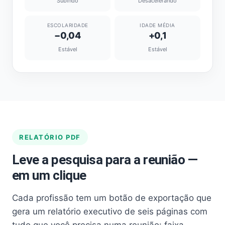
Subindo
Desacelerando
ESCOLARIDADE
IDADE MÉDIA
−0,04
+0,1
Estável
Estável
RELATÓRIO PDF
Leve a pesquisa para a reunião —
em um clique
Cada profissão tem um botão de exportação que
gera um relatório executivo de seis páginas com