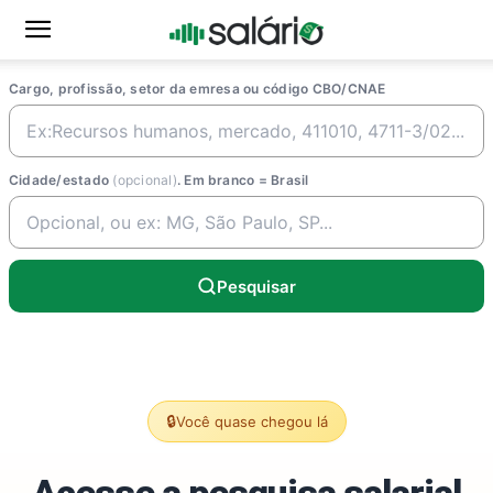
Cargo, profissão, setor da emresa ou código CBO/CNAE
Cidade/estado
(opcional)
. Em branco = Brasil
Pesquisar
🔒
Você quase chegou lá