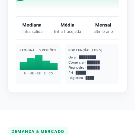
Mediana
Média
Mensal
linha sólida
linha tracejada
último ano
REGIONAL · 5 REGIÕES
POR FUNÇÃO (TOP 5)
Geral · ████████
Comercial · ██████
Financeiro · ██████
RH · █████
N · NE · SE · S · CO
Logística · ████
DEMANDA & MERCADO