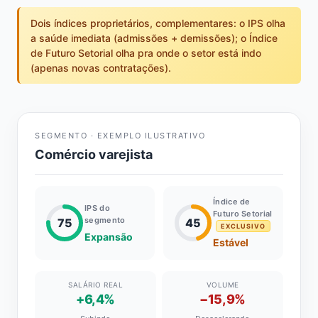
Dois índices proprietários, complementares: o IPS olha
a saúde imediata (admissões + demissões); o Índice
de Futuro Setorial olha pra onde o setor está indo
(apenas novas contratações).
SEGMENTO · EXEMPLO ILUSTRATIVO
Comércio varejista
Índice de
IPS do
Futuro Setorial
segmento
75
45
EXCLUSIVO
Expansão
Estável
SALÁRIO REAL
VOLUME
+6,4%
−15,9%