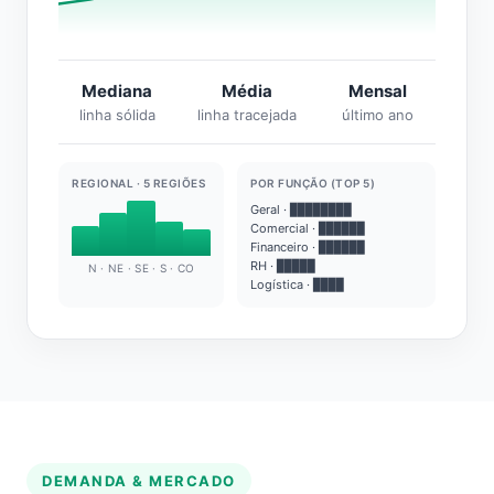
Mediana
Média
Mensal
linha sólida
linha tracejada
último ano
REGIONAL · 5 REGIÕES
POR FUNÇÃO (TOP 5)
Geral · ████████
Comercial · ██████
Financeiro · ██████
RH · █████
N · NE · SE · S · CO
Logística · ████
DEMANDA & MERCADO