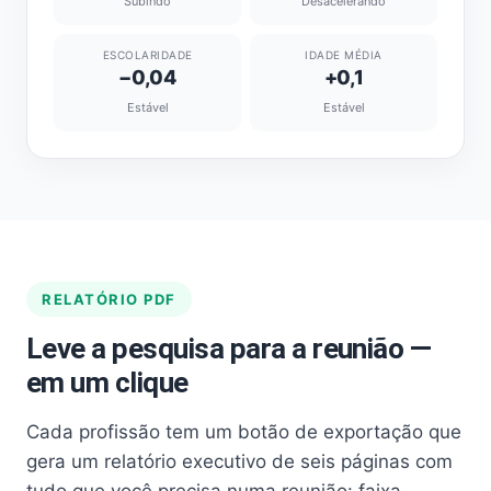
Subindo
Desacelerando
ESCOLARIDADE
IDADE MÉDIA
−0,04
+0,1
Estável
Estável
RELATÓRIO PDF
Leve a pesquisa para a reunião —
em um clique
Cada profissão tem um botão de exportação que
gera um relatório executivo de seis páginas com