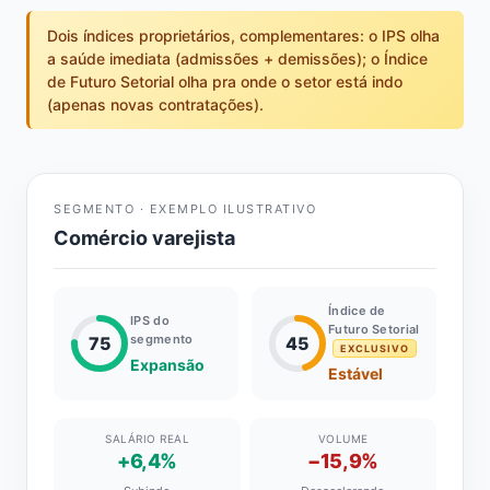
Dois índices proprietários, complementares: o IPS olha
a saúde imediata (admissões + demissões); o Índice
de Futuro Setorial olha pra onde o setor está indo
(apenas novas contratações).
SEGMENTO · EXEMPLO ILUSTRATIVO
Comércio varejista
Índice de
IPS do
Futuro Setorial
segmento
75
45
EXCLUSIVO
Expansão
Estável
SALÁRIO REAL
VOLUME
+6,4%
−15,9%