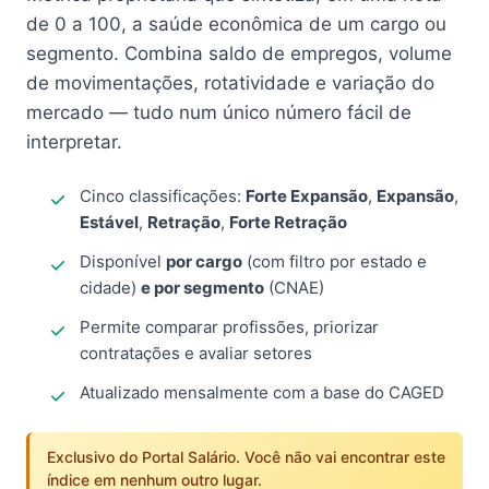
de 0 a 100, a saúde econômica de um cargo ou
segmento. Combina saldo de empregos, volume
de movimentações, rotatividade e variação do
mercado — tudo num único número fácil de
interpretar.
Cinco classificações:
Forte Expansão
,
Expansão
,
Estável
,
Retração
,
Forte Retração
Disponível
por cargo
(com filtro por estado e
cidade)
e por segmento
(CNAE)
Permite comparar profissões, priorizar
contratações e avaliar setores
Atualizado mensalmente com a base do CAGED
Exclusivo do Portal Salário. Você não vai encontrar este
índice em nenhum outro lugar.