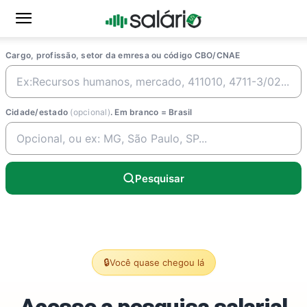
Cargo, profissão, setor da emresa ou código CBO/CNAE
Cidade/estado
(opcional)
. Em branco = Brasil
Pesquisar
🔒
Você quase chegou lá