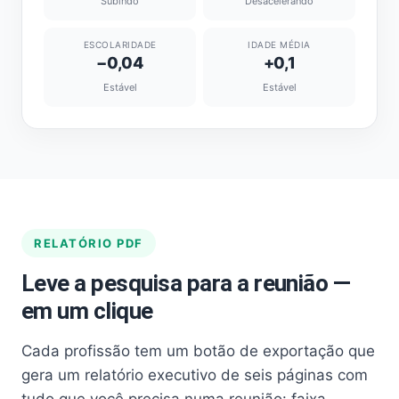
Subindo
Desacelerando
ESCOLARIDADE
IDADE MÉDIA
−0,04
+0,1
Estável
Estável
RELATÓRIO PDF
Leve a pesquisa para a reunião —
em um clique
Cada profissão tem um botão de exportação que
gera um relatório executivo de seis páginas com