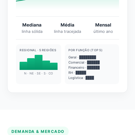
Mediana
Média
Mensal
linha sólida
linha tracejada
último ano
REGIONAL · 5 REGIÕES
POR FUNÇÃO (TOP 5)
Geral · ████████
Comercial · ██████
Financeiro · ██████
RH · █████
N · NE · SE · S · CO
Logística · ████
DEMANDA & MERCADO