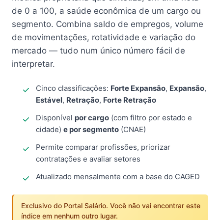
de 0 a 100, a saúde econômica de um cargo ou
segmento. Combina saldo de empregos, volume
de movimentações, rotatividade e variação do
mercado — tudo num único número fácil de
interpretar.
Cinco classificações:
Forte Expansão
,
Expansão
,
Estável
,
Retração
,
Forte Retração
Disponível
por cargo
(com filtro por estado e
cidade)
e por segmento
(CNAE)
Permite comparar profissões, priorizar
contratações e avaliar setores
Atualizado mensalmente com a base do CAGED
Exclusivo do Portal Salário. Você não vai encontrar este
índice em nenhum outro lugar.