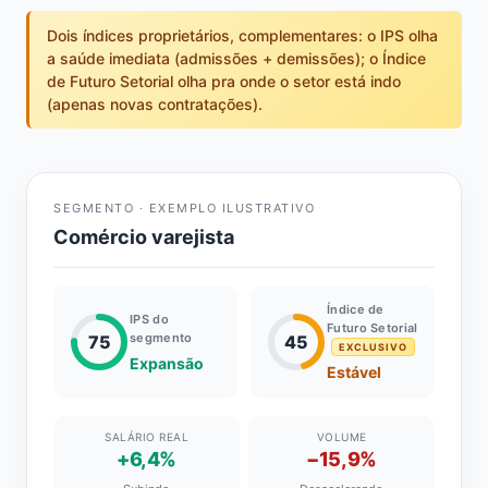
Dois índices proprietários, complementares: o IPS olha
a saúde imediata (admissões + demissões); o Índice
de Futuro Setorial olha pra onde o setor está indo
(apenas novas contratações).
SEGMENTO · EXEMPLO ILUSTRATIVO
Comércio varejista
Índice de
IPS do
Futuro Setorial
segmento
75
45
EXCLUSIVO
Expansão
Estável
SALÁRIO REAL
VOLUME
+6,4%
−15,9%