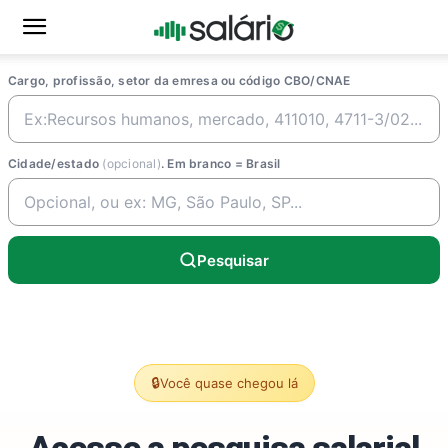
Cargo, profissão, setor da emresa ou código CBO/CNAE
Cidade/estado
(opcional)
. Em branco = Brasil
Pesquisar
🔒
Você quase chegou lá