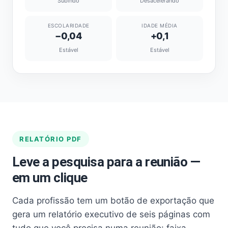
Subindo
Desacelerando
ESCOLARIDADE
IDADE MÉDIA
−0,04
+0,1
Estável
Estável
RELATÓRIO PDF
Leve a pesquisa para a reunião —
em um clique
Cada profissão tem um botão de exportação que
gera um relatório executivo de seis páginas com