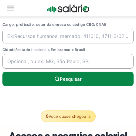
Cargo, profissão, setor da emresa ou código CBO/CNAE
Cidade/estado
(opcional)
. Em branco = Brasil
Pesquisar
🔒
Você quase chegou lá