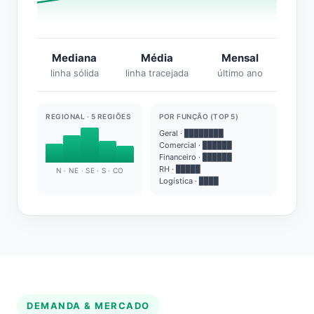
Mediana
Média
Mensal
linha sólida
linha tracejada
último ano
REGIONAL · 5 REGIÕES
POR FUNÇÃO (TOP 5)
Geral · ████████
Comercial · ██████
Financeiro · ██████
RH · █████
N · NE · SE · S · CO
Logística · ████
DEMANDA & MERCADO