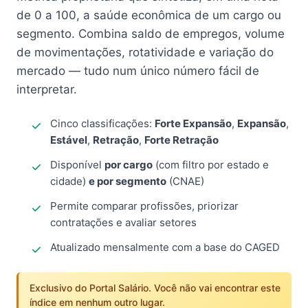
de 0 a 100, a saúde econômica de um cargo ou
segmento. Combina saldo de empregos, volume
de movimentações, rotatividade e variação do
mercado — tudo num único número fácil de
interpretar.
Cinco classificações:
Forte Expansão
,
Expansão
,
Estável
,
Retração
,
Forte Retração
Disponível
por cargo
(com filtro por estado e
cidade)
e por segmento
(CNAE)
Permite comparar profissões, priorizar
contratações e avaliar setores
Atualizado mensalmente com a base do CAGED
Exclusivo do Portal Salário. Você não vai encontrar este
índice em nenhum outro lugar.