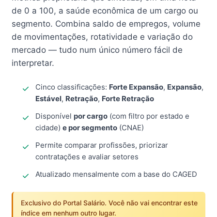
de 0 a 100, a saúde econômica de um cargo ou
segmento. Combina saldo de empregos, volume
de movimentações, rotatividade e variação do
mercado — tudo num único número fácil de
interpretar.
Cinco classificações:
Forte Expansão
,
Expansão
,
Estável
,
Retração
,
Forte Retração
Disponível
por cargo
(com filtro por estado e
cidade)
e por segmento
(CNAE)
Permite comparar profissões, priorizar
contratações e avaliar setores
Atualizado mensalmente com a base do CAGED
Exclusivo do Portal Salário. Você não vai encontrar este
índice em nenhum outro lugar.