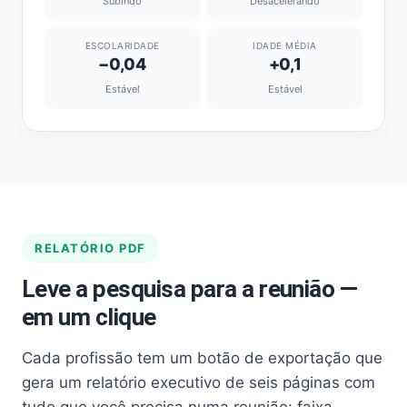
Subindo
Desacelerando
ESCOLARIDADE
IDADE MÉDIA
−0,04
+0,1
Estável
Estável
RELATÓRIO PDF
Leve a pesquisa para a reunião —
em um clique
Cada profissão tem um botão de exportação que
gera um relatório executivo de seis páginas com