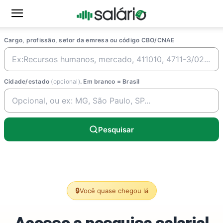
Cargo, profissão, setor da emresa ou código CBO/CNAE
Cidade/estado
(opcional)
. Em branco = Brasil
Pesquisar
🔒
Você quase chegou lá