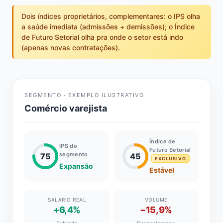
Dois índices proprietários, complementares: o IPS olha
a saúde imediata (admissões + demissões); o Índice
de Futuro Setorial olha pra onde o setor está indo
(apenas novas contratações).
SEGMENTO · EXEMPLO ILUSTRATIVO
Comércio varejista
Índice de
IPS do
Futuro Setorial
segmento
75
45
EXCLUSIVO
Expansão
Estável
SALÁRIO REAL
VOLUME
+6,4%
−15,9%