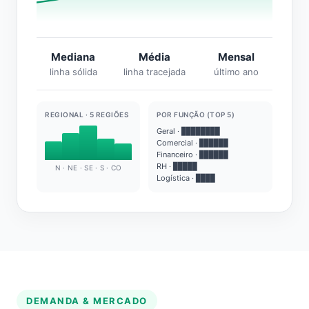
Mediana
Média
Mensal
linha sólida
linha tracejada
último ano
REGIONAL · 5 REGIÕES
POR FUNÇÃO (TOP 5)
Geral · ████████
Comercial · ██████
Financeiro · ██████
RH · █████
N · NE · SE · S · CO
Logística · ████
DEMANDA & MERCADO