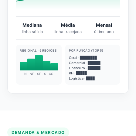
Mediana
Média
Mensal
linha sólida
linha tracejada
último ano
REGIONAL · 5 REGIÕES
POR FUNÇÃO (TOP 5)
Geral · ████████
Comercial · ██████
Financeiro · ██████
RH · █████
N · NE · SE · S · CO
Logística · ████
DEMANDA & MERCADO