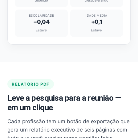
Subindo
Desacelerando
ESCOLARIDADE
IDADE MÉDIA
−0,04
+0,1
Estável
Estável
RELATÓRIO PDF
Leve a pesquisa para a reunião —
em um clique
Cada profissão tem um botão de exportação que
gera um relatório executivo de seis páginas com