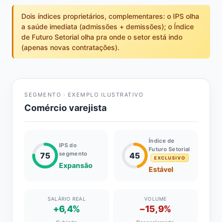
Dois índices proprietários, complementares: o IPS olha
a saúde imediata (admissões + demissões); o Índice
de Futuro Setorial olha pra onde o setor está indo
(apenas novas contratações).
SEGMENTO · EXEMPLO ILUSTRATIVO
Comércio varejista
Índice de
IPS do
Futuro Setorial
segmento
75
45
EXCLUSIVO
Expansão
Estável
SALÁRIO REAL
VOLUME
+6,4%
−15,9%