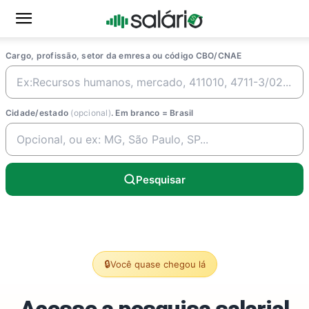
Cargo, profissão, setor da emresa ou código CBO/CNAE
Cidade/estado
(opcional)
. Em branco = Brasil
Pesquisar
🔒
Você quase chegou lá