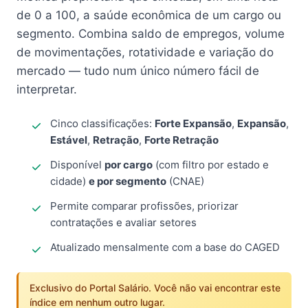
de 0 a 100, a saúde econômica de um cargo ou
segmento. Combina saldo de empregos, volume
de movimentações, rotatividade e variação do
mercado — tudo num único número fácil de
interpretar.
Cinco classificações:
Forte Expansão
,
Expansão
,
Estável
,
Retração
,
Forte Retração
Disponível
por cargo
(com filtro por estado e
cidade)
e por segmento
(CNAE)
Permite comparar profissões, priorizar
contratações e avaliar setores
Atualizado mensalmente com a base do CAGED
Exclusivo do Portal Salário. Você não vai encontrar este
índice em nenhum outro lugar.