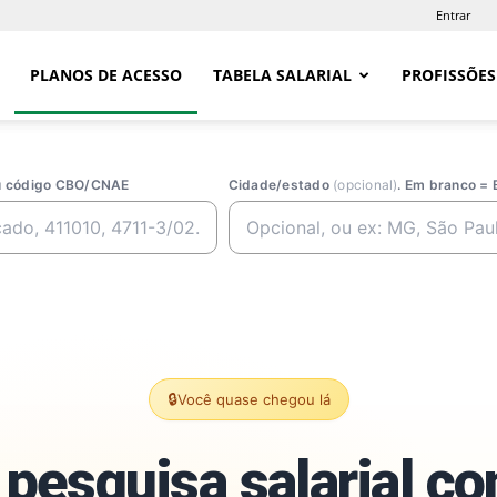
Entrar
PLANOS DE ACESSO
TABELA SALARIAL
PROFISSÕES
ou código CBO/CNAE
Cidade/estado
(opcional)
. Em branco = 
🔒
Você quase chegou lá
pesquisa salarial c