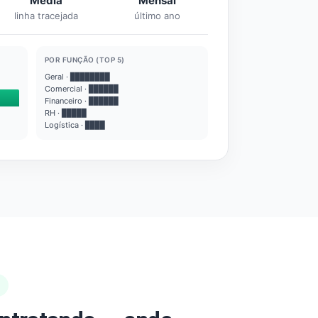
Média
Mensal
linha tracejada
último ano
POR FUNÇÃO (TOP 5)
Geral · ████████
Comercial · ██████
Financeiro · ██████
RH · █████
Logística · ████