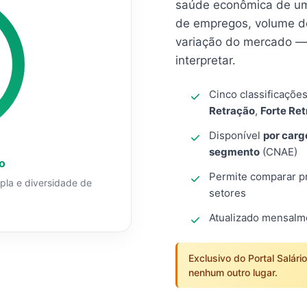
saúde econômica de um
de empregos, volume d
variação do mercado — 
interpretar.
Cinco classificaçõe
Retração
,
Forte Re
Disponível
por carg
segmento
(CNAE)
o
Permite comparar pro
mpla e diversidade de
setores
Atualizado mensal
Exclusivo do Portal Salári
nenhum outro lugar.