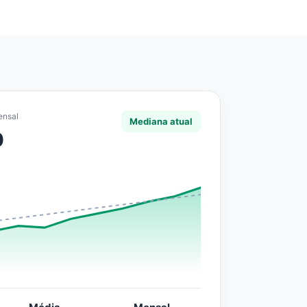
ensal
Mediana atual
0