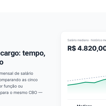
Salário mediano · histórico m
R$ 4.820,0
cargo: tempo,
o
mensal de salário
comparando as cinco
or função ou
es para o mesmo CBO —