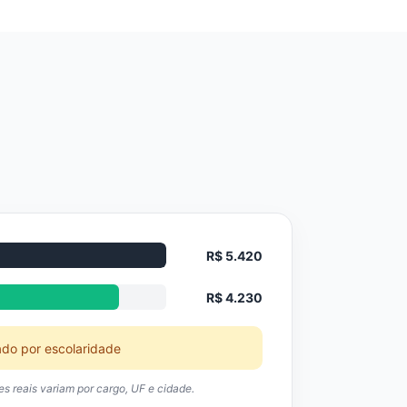
R$ 5.420
R$ 4.230
ado por escolaridade
res reais variam por cargo, UF e cidade.