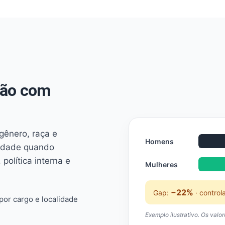
não com
 gênero, raça e
Homens
ridade quando
 política interna e
Mulheres
−22%
Gap:
· control
or cargo e localidade
Exemplo ilustrativo. Os valo