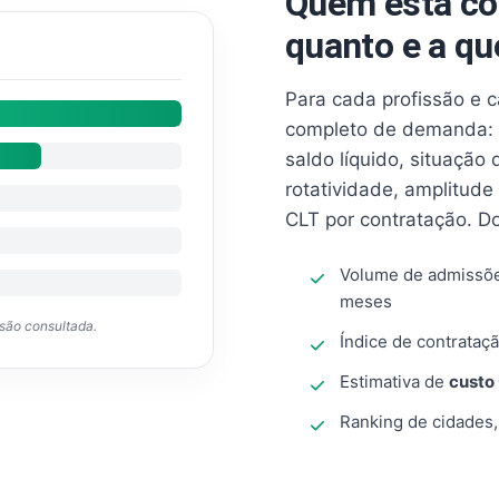
Quem está co
quanto e a qu
Para cada profissão e 
completo de demanda: 
saldo líquido, situação
rotatividade, amplitude
CLT por contratação. D
Volume de admissõ
meses
ssão consultada.
Índice de contrataçã
Estimativa de
custo
Ranking de cidades