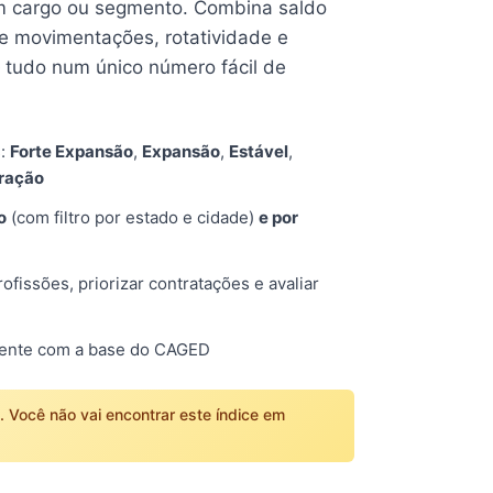
 cargo ou segmento. Combina saldo
e movimentações, rotatividade e
tudo num único número fácil de
s:
Forte Expansão
,
Expansão
,
Estável
,
tração
o
(com filtro por estado e cidade)
e por
fissões, priorizar contratações e avaliar
mente com a base do CAGED
o. Você não vai encontrar este índice em