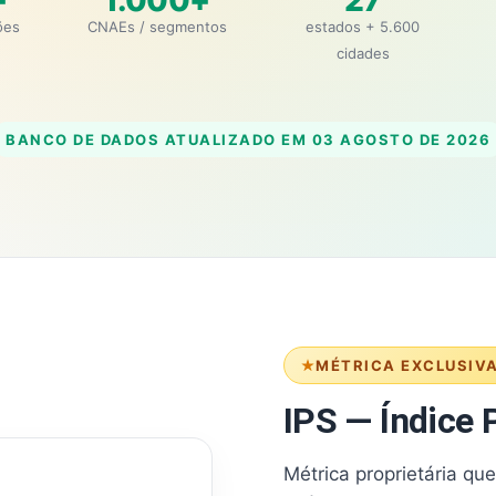
+
1.000+
27
ões
CNAEs / segmentos
estados + 5.600
cidades
BANCO DE DADOS ATUALIZADO EM
03 AGOSTO DE 2026
MÉTRICA EXCLUSIV
IPS — Índice P
Métrica proprietária qu