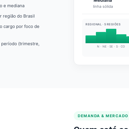
Mediana
io e mediana
linha sólida
r região do Brasil
REGIONAL · 5 REGIÕES
do cargo por foco de
e período (trimestre,
N · NE · SE · S · CO
DEMANDA & MERCADO